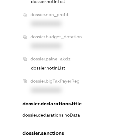
dossier.notInList
dossier.non_profit
XXXXXXXXXX
dossier.budget_dotation
XXXXXXXXXX
dossier.palne_akciz
dossier.notInList
dossier.bigTaxPayerReg
XXXXXXXXXX
dossier.declarations.title
dossier.declarations.noData
dossier.sanctions