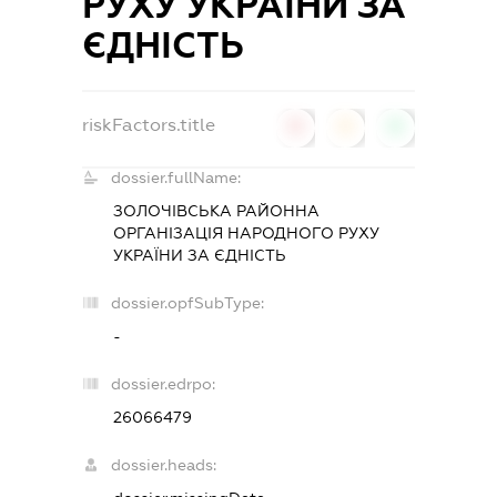
РУХУ УКРАЇНИ ЗА
ЄДНІСТЬ
riskFactors.title
0
0
0
dossier.fullName:
ЗОЛОЧІВСЬКА РАЙОННА
ОРГАНІЗАЦІЯ НАРОДНОГО РУХУ
УКРАЇНИ ЗА ЄДНІСТЬ
dossier.opfSubType:
-
dossier.edrpo:
26066479
dossier.heads: