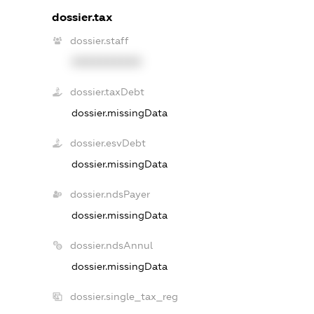
dossier.tax
dossier.staff
XXXXXXXXXX
dossier.taxDebt
dossier.missingData
dossier.esvDebt
dossier.missingData
dossier.ndsPayer
dossier.missingData
dossier.ndsAnnul
dossier.missingData
dossier.single_tax_reg