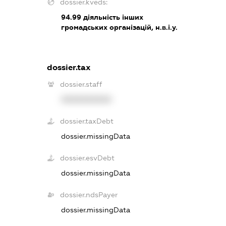
dossier.kveds:
94.99
діяльність інших
громадських організацій, н.в.і.у.
dossier.tax
dossier.staff
XXXXXXXXXX
dossier.taxDebt
dossier.missingData
dossier.esvDebt
dossier.missingData
dossier.ndsPayer
dossier.missingData