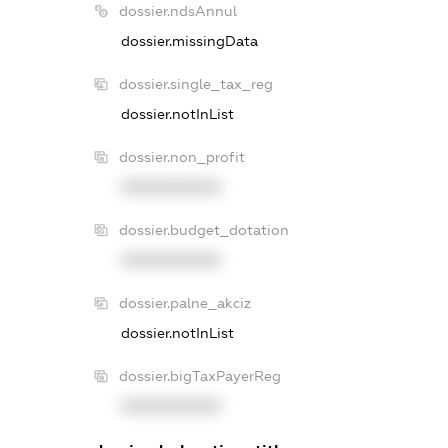
dossier.ndsAnnul
dossier.missingData
dossier.single_tax_reg
dossier.notInList
dossier.non_profit
XXXXXXXXXX
dossier.budget_dotation
XXXXXXXXXX
dossier.palne_akciz
dossier.notInList
dossier.bigTaxPayerReg
XXXXXXXXXX