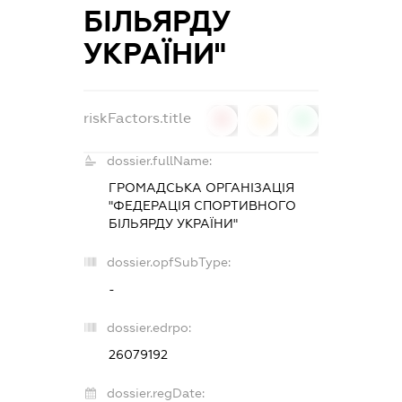
БІЛЬЯРДУ
УКРАЇНИ"
riskFactors.title
0
0
0
dossier.fullName:
ГРОМАДСЬКА ОРГАНІЗАЦІЯ
"ФЕДЕРАЦІЯ СПОРТИВНОГО
БІЛЬЯРДУ УКРАЇНИ"
dossier.opfSubType:
-
dossier.edrpo:
26079192
dossier.regDate: