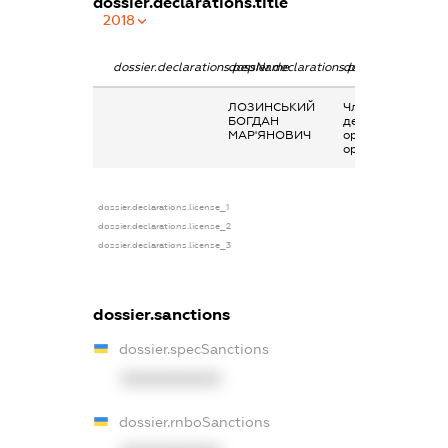
dossier.declarations.title
2018
dossier.declarations.pepName
dossier.declarations.personName
dossier.declarati
ЛОЗИНСЬКИЙ
Членство суб’єкт
БОГДАН
декларування в
МАР'ЯНОВИЧ
організаціях та ї
органах
dossier.declarations.license_1
dossier.declarations.license_2
dossier.declarations.license_3
dossier.sanctions
dossier.specSanctions
XXXXXXXXXX
dossier.rnboSanctions