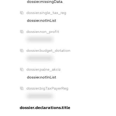
dossier.missingData
dossier.single_tax_reg
dossier.notInList
dossier.non_profit
XXXXXXXXXX
dossier.budget_dotation
XXXXXXXXXX
dossier.palne_akciz
dossier.notInList
dossier.bigTaxPayerReg
XXXXXXXXXX
dossier.declarations.title