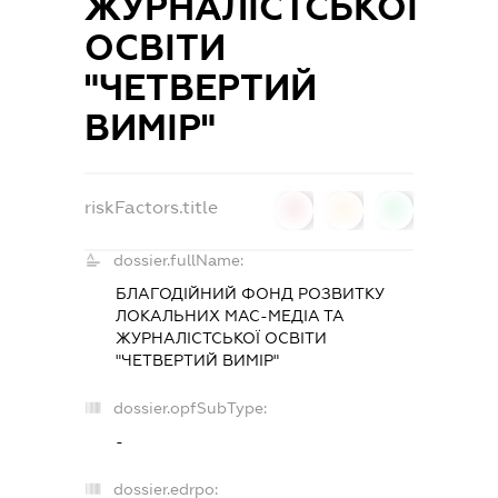
ЖУРНАЛІСТСЬКОЇ
ОСВІТИ
"ЧЕТВЕРТИЙ
ВИМІР"
riskFactors.title
0
0
0
dossier.fullName:
БЛАГОДІЙНИЙ ФОНД РОЗВИТКУ
ЛОКАЛЬНИХ МАС-МЕДІА ТА
ЖУРНАЛІСТСЬКОЇ ОСВІТИ
"ЧЕТВЕРТИЙ ВИМІР"
dossier.opfSubType:
-
dossier.edrpo: