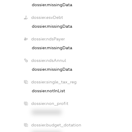
dossier.missingData
dossier.esvDebt
dossier.missingData
dossier.ndsPayer
dossier.missingData
dossier.ndsAnnul
dossier.missingData
dossier.single_tax_reg
dossier.notInList
dossier.non_profit
XXXXXXXXXX
dossier.budget_dotation