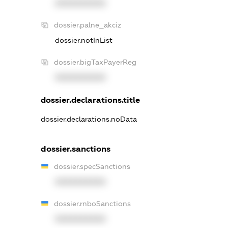
XXXXXXXXXX
dossier.palne_akciz
dossier.notInList
dossier.bigTaxPayerReg
XXXXXXXXXX
dossier.declarations.title
dossier.declarations.noData
dossier.sanctions
dossier.specSanctions
XXXXXXXXXX
dossier.rnboSanctions
XXXXXXXXXX