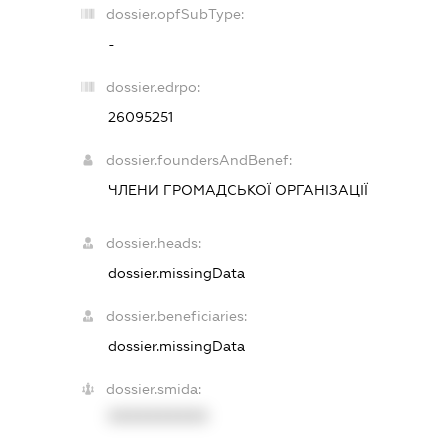
dossier.opfSubType:
-
dossier.edrpo:
26095251
dossier.foundersAndBenef:
ЧЛЕНИ ГРОМАДСЬКОЇ ОРГАНІЗАЦІЇ
dossier.heads:
dossier.missingData
dossier.beneficiaries:
dossier.missingData
dossier.smida:
XXXXXXXXXX