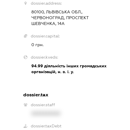
dossier.address:
80100, ЛЬВІВСЬКА ОБЛ.,
ЧЕРВОНОГРАД, ПРОСПЕКТ
ШЕВЧЕНКА, 14А
dossier.capital:
0 грн.
dossier.kveds:
94.99
діяльність інших громадських
організацій, н. в. і. у.
dossier.tax
dossier.staff
XXXXXXXXXX
dossier.taxDebt