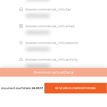
dossier.commercial_info.fax
XXXXXXXXXX
dossier.commercial_info.email
XXXXXXXXXX
dossier.commercial_info.website
XXXXXXXXXX
dossier.commercial_info.activity
XXXXXXXXXX
freemium.actualData
freemium.exampleText_1
document.dueToDate
24.03.17
SEARCH.ONMONITORING
freemium.exampleText_2
freemium.anonymousPerSearch2
FREEMIUM.DETAILS