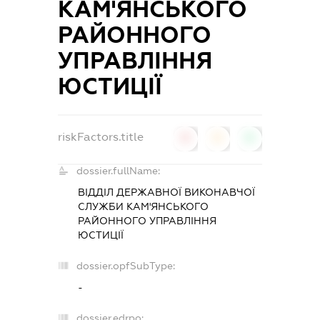
КАМ'ЯНСЬКОГО
РАЙОННОГО
УПРАВЛІННЯ
ЮСТИЦІЇ
riskFactors.title
0
0
0
dossier.fullName:
ВІДДІЛ ДЕРЖАВНОЇ ВИКОНАВЧОЇ
СЛУЖБИ КАМ'ЯНСЬКОГО
РАЙОННОГО УПРАВЛІННЯ
ЮСТИЦІЇ
dossier.opfSubType:
-
dossier.edrpo: