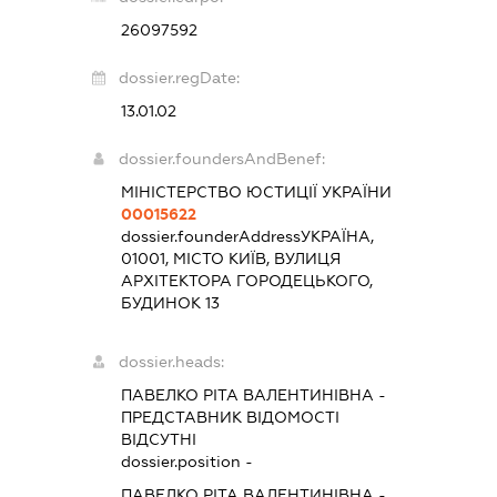
26097592
dossier.regDate:
13.01.02
dossier.foundersAndBenef:
МІНІСТЕРСТВО ЮСТИЦІЇ УКРАЇНИ
00015622
dossier.founderAddress
УКРАЇНА,
01001, МІСТО КИЇВ, ВУЛИЦЯ
АРХІТЕКТОРА ГОРОДЕЦЬКОГО,
БУДИНОК 13
dossier.heads:
ПАВЕЛКО РІТА ВАЛЕНТИНІВНА
-
ПРЕДСТАВНИК
ВІДОМОСТІ
ВІДСУТНІ
dossier.position -
ПАВЕЛКО РІТА ВАЛЕНТИНІВНА
-