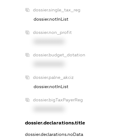
dossier.single_tax_reg
dossier.notInList
dossier.non_profit
XXXXXXXXXX
dossier.budget_dotation
XXXXXXXXXX
dossier.palne_akciz
dossier.notInList
dossier.bigTaxPayerReg
XXXXXXXXXX
dossier.declarations.title
dossier.declarations.noData