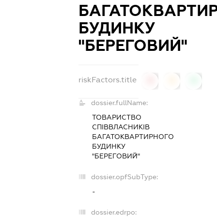
БАГАТОКВАРТИ
БУДИНКУ
"БЕРЕГОВИЙ"
riskFactors.title
0
0
0
dossier.fullName:
ТОВАРИСТВО
СПІВВЛАСНИКІВ
БАГАТОКВАРТИРНОГО
БУДИНКУ
"БЕРЕГОВИЙ"
dossier.opfSubType:
-
dossier.edrpo: