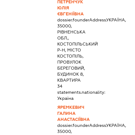
ПЕТРЕНЧУК
ЮЛІЯ
ЄВГЕНІЇВНА
dossier.founderAddress
УКРАЇНА,
35000,
РІВНЕНСЬКА
ОБЛ.,
КОСТОПІЛЬСЬКИЙ
Р-Н, МІСТО
КОСТОПІЛЬ,
ПРОВУЛОК
БЕРЕГОВИЙ,
БУДИНОК 8,
КВАРТИРА
34
statements.nationality:
Україна
ЯРЕМКЕВИЧ
ГАЛИНА
АНАСТАСІЇВНА
dossier.founderAddress
УКРАЇНА,
35000,