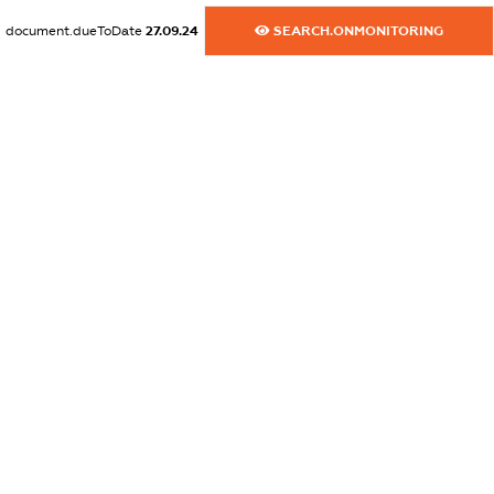
БЕРЕГОВИЙ,
document.dueToDate
27.09.24
SEARCH.ONMONITORING
БУДИНОК 8,
КВАРТИРА
14
statements.nationality:
Україна
ОСТРА
ЛЮДМИЛА
ФИЛИМОНІВНА
dossier.founderAddress
УКРАЇНА,
35000,
РІВНЕНСЬКА
ОБЛ.,
КОСТОПІЛЬСЬКИЙ
Р-Н, МІСТО
КОСТОПІЛЬ,
ПРОВУЛОК
БЕРЕГОВИЙ,
БУДИНОК 8,
КВАРТИРА
18