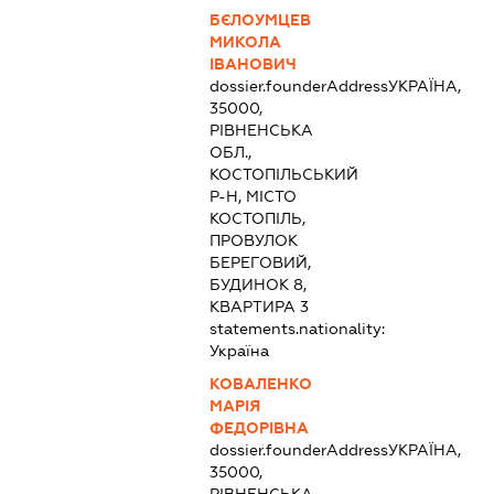
БЄЛОУМЦЕВ
МИКОЛА
ІВАНОВИЧ
dossier.founderAddress
УКРАЇНА,
35000,
РІВНЕНСЬКА
ОБЛ.,
КОСТОПІЛЬСЬКИЙ
Р-Н, МІСТО
КОСТОПІЛЬ,
ПРОВУЛОК
БЕРЕГОВИЙ,
БУДИНОК 8,
КВАРТИРА 3
statements.nationality:
Україна
КОВАЛЕНКО
МАРІЯ
ФЕДОРІВНА
dossier.founderAddress
УКРАЇНА,
35000,