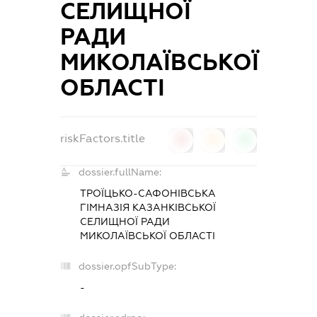
СЕЛИЩНОЇ
РАДИ
МИКОЛАЇВСЬКОЇ
ОБЛАСТІ
riskFactors.title
0
0
0
dossier.fullName:
ТРОЇЦЬКО-САФОНІВСЬКА
ГІМНАЗІЯ КАЗАНКІВСЬКОЇ
СЕЛИЩНОЇ РАДИ
МИКОЛАЇВСЬКОЇ ОБЛАСТІ
dossier.opfSubType:
-