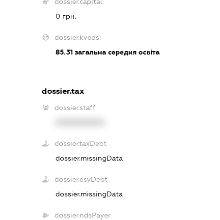
dossier.capital:
0 грн.
dossier.kveds:
85.31
загальна середня освіта
dossier.tax
dossier.staff
XXXXXXXXXX
dossier.taxDebt
dossier.missingData
dossier.esvDebt
dossier.missingData
dossier.ndsPayer