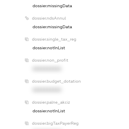
dossier.missingData
dossier.ndsAnnul
dossier.missingData
dossier.single_tax_reg
dossier.notInList
dossier.non_profit
XXXXXXXXXX
dossier.budget_dotation
XXXXXXXXXX
dossier.palne_akciz
dossier.notInList
dossier.bigTaxPayerReg