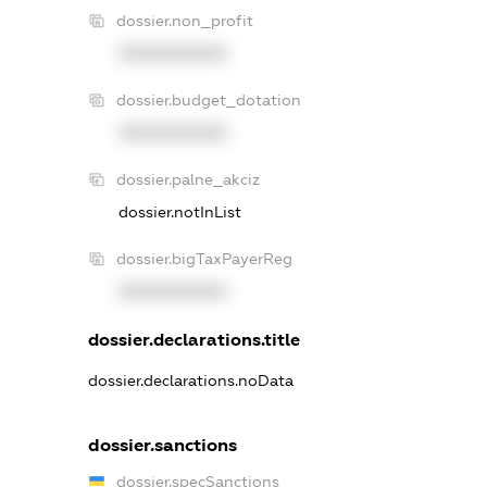
dossier.non_profit
XXXXXXXXXX
dossier.budget_dotation
XXXXXXXXXX
dossier.palne_akciz
dossier.notInList
dossier.bigTaxPayerReg
XXXXXXXXXX
dossier.declarations.title
dossier.declarations.noData
dossier.sanctions
dossier.specSanctions