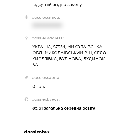
відсутній згідно закону
dossier.smida:
XXXXXXXXXX
dossier.address:
УКРАЇНА, 57334, МИКОЛАЇВСЬКА
ОБЛ., МИКОЛАЇВСЬКИЙ Р-Н, СЕЛО
КИСЕЛІВКА, ВУЛ.НОВА, БУДИНОК
6А
dossier.capital:
0 грн.
dossier.kveds:
85.31
загальна середня освіта
dossier.tax