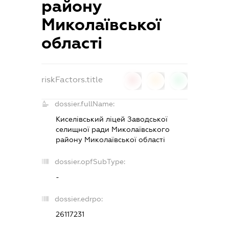
району
Миколаївської
області
riskFactors.title
0
0
0
dossier.fullName:
Киселівський ліцей Заводської
селищної ради Миколаївського
району Миколаївської області
dossier.opfSubType:
-
dossier.edrpo:
26117231