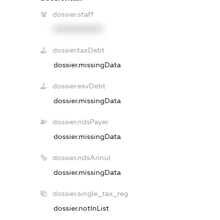
dossier.staff
XXXXXXXXXX
dossier.taxDebt
dossier.missingData
dossier.esvDebt
dossier.missingData
dossier.ndsPayer
dossier.missingData
dossier.ndsAnnul
dossier.missingData
dossier.single_tax_reg
dossier.notInList