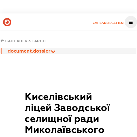
CAHEADER.GETTEST
CAHEADER.SEARCH
document.dossier
Киселівський
ліцей Заводської
селищної ради
Миколаївського