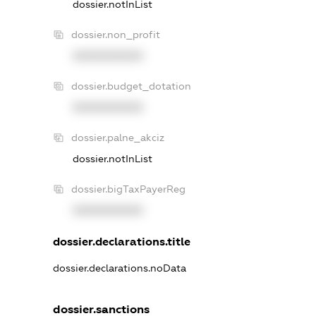
dossier.notInList
dossier.non_profit
XXXXXXXXXX
dossier.budget_dotation
XXXXXXXXXX
dossier.palne_akciz
dossier.notInList
dossier.bigTaxPayerReg
XXXXXXXXXX
dossier.declarations.title
dossier.declarations.noData
dossier.sanctions