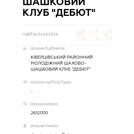
ШАШКОВИЙ
КЛУБ "ДЕБЮТ"
riskFactors.title
0
0
0
dossier.fullName:
КІВЕРЦІВСЬКИЙ РАЙОННИЙ
МОЛОДІЖНИЙ ШАХОВО-
ШАШКОВИЙ КЛУБ "ДЕБЮТ"
dossier.opfSubType:
-
dossier.edrpo:
26121310
dossier.heads: