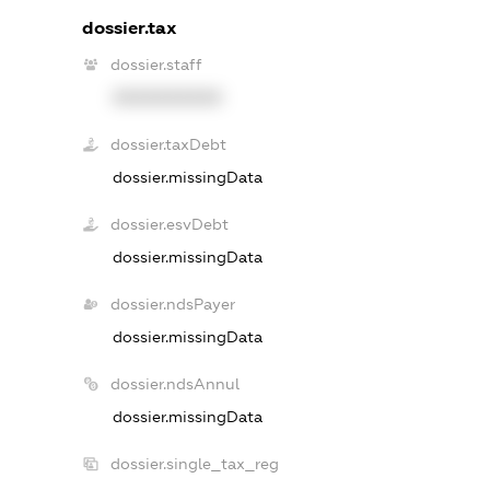
dossier.tax
dossier.staff
XXXXXXXXXX
dossier.taxDebt
dossier.missingData
dossier.esvDebt
dossier.missingData
dossier.ndsPayer
dossier.missingData
dossier.ndsAnnul
dossier.missingData
dossier.single_tax_reg