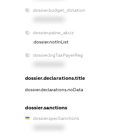
dossier.budget_dotation
XXXXXXXXXX
dossier.palne_akciz
dossier.notInList
dossier.bigTaxPayerReg
XXXXXXXXXX
dossier.declarations.title
dossier.declarations.noData
dossier.sanctions
dossier.specSanctions
XXXXXXXXXX