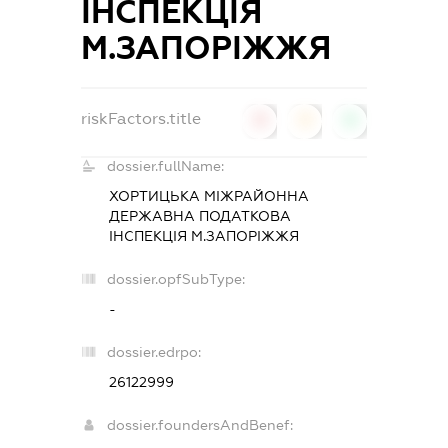
ІНСПЕКЦІЯ
М.ЗАПОРІЖЖЯ
riskFactors.title
0
0
0
dossier.fullName:
ХОРТИЦЬКА МІЖРАЙОННА
ДЕРЖАВНА ПОДАТКОВА
ІНСПЕКЦІЯ М.ЗАПОРІЖЖЯ
dossier.opfSubType:
-
dossier.edrpo:
26122999
dossier.foundersAndBenef: