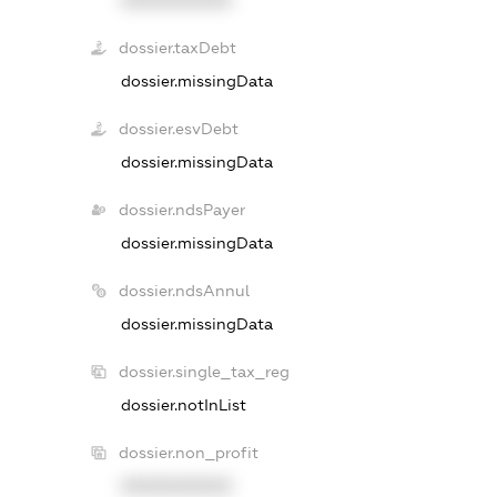
dossier.taxDebt
dossier.missingData
dossier.esvDebt
dossier.missingData
dossier.ndsPayer
dossier.missingData
dossier.ndsAnnul
dossier.missingData
dossier.single_tax_reg
dossier.notInList
dossier.non_profit
XXXXXXXXXX