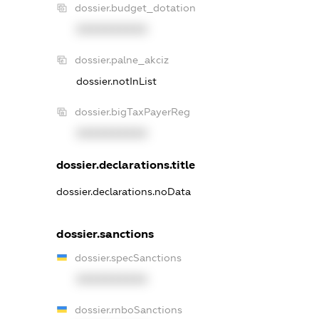
dossier.budget_dotation
XXXXXXXXXX
dossier.palne_akciz
dossier.notInList
dossier.bigTaxPayerReg
XXXXXXXXXX
dossier.declarations.title
dossier.declarations.noData
dossier.sanctions
dossier.specSanctions
XXXXXXXXXX
dossier.rnboSanctions