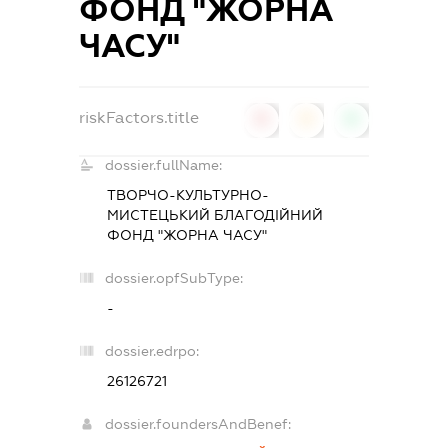
ФОНД "ЖОРНА
ЧАСУ"
riskFactors.title
0
0
0
dossier.fullName:
ТВОРЧО-КУЛЬТУРНО-
МИСТЕЦЬКИЙ БЛАГОДІЙНИЙ
ФОНД "ЖОРНА ЧАСУ"
dossier.opfSubType:
-
dossier.edrpo:
26126721
dossier.foundersAndBenef: