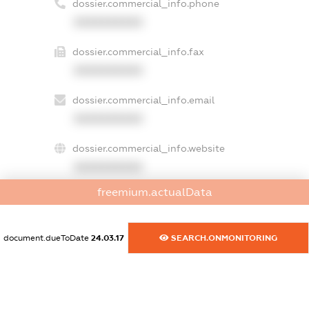
dossier.commercial_info.phone
XXXXXXXXXX
dossier.commercial_info.fax
XXXXXXXXXX
dossier.commercial_info.email
XXXXXXXXXX
dossier.commercial_info.website
XXXXXXXXXX
freemium.actualData
dossier.commercial_info.activity
XXXXXXXXXX
document.dueToDate
24.03.17
SEARCH.ONMONITORING
freemium.exampleText_1
freemium.exampleText_2
freemium.anonymousPerSearch2