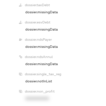
dossier.taxDebt
dossier.missingData
dossier.esvDebt
dossier.missingData
dossier.ndsPayer
dossier.missingData
dossier.ndsAnnul
dossier.missingData
dossier.single_tax_reg
dossier.notInList
dossier.non_profit
XXXXXXXXXX