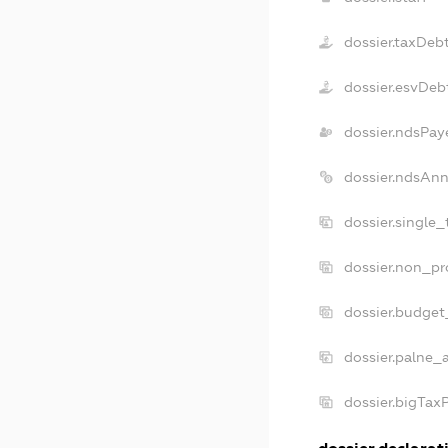
dossier.taxDeb
dossier.esvDeb
dossier.ndsPay
dossier.ndsAnn
dossier.single
dossier.non_pr
dossier.budget
dossier.palne_
dossier.bigTax