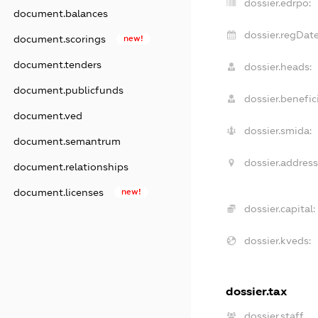
dossier.edrpo:
document.balances
dossier.regDate
document.scorings
new!
document.tenders
dossier.heads:
document.publicfunds
dossier.benefici
document.ved
dossier.smida:
document.semantrum
dossier.address
document.relationships
document.licenses
new!
dossier.capital:
dossier.kveds:
dossier.tax
dossier.staff