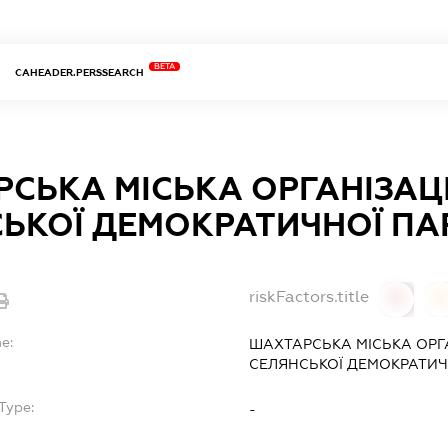
BETA
CAHEADER.PERSSEARCH
СЬКА МІСЬКА ОРГАНІЗАЦІ
ЬКОЇ ДЕМОКРАТИЧНОЇ ПАР
riskFactors.title
0
0
e:
ШАХТАРСЬКА МІСЬКА ОРГА
СЕЛЯНСЬКОЇ ДЕМОКРАТИЧН
Type:
-