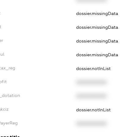
t
dossier.missingData
t
dossier.missingData
er
dossier.missingData
ul
dossier.missingData
_tax_reg
dossier.notInList
ofit
XXXXXXXXXX
_dotation
XXXXXXXXXX
akciz
dossier.notInList
PayerReg
XXXXXXXXXX