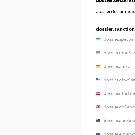
dossier.declarati
dossier.declaratio
dossier.sanction
dossier.specSa
dossier.rnboSa
dossier.amkuBl
dossier.ofacSa
dossier.ofacN
dossier.gbSanc
dossier.ausSan
dossier.euSanc