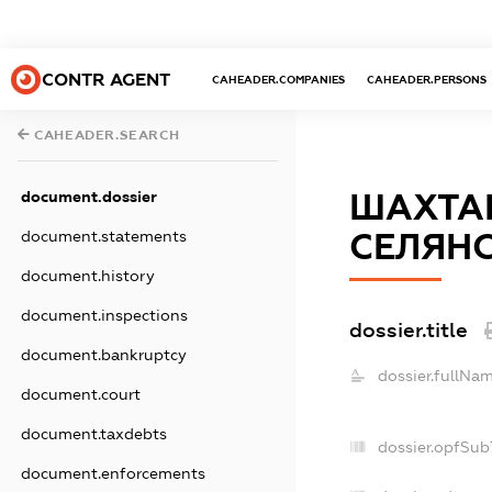
CONTR AGENT
CAHEADER.COMPANIES
CAHEADER.PERSONS
CAHEADER.SEARCH
ШАХТАР
document.dossier
СЕЛЯНС
document.statements
document.history
document.inspections
dossier.title
document.bankruptcy
dossier.fullNam
document.court
document.taxdebts
dossier.opfSub
document.enforcements