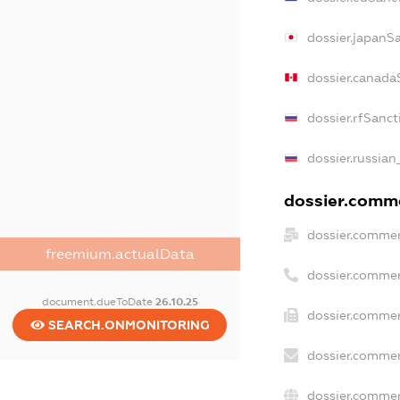
dossier.japanS
dossier.canada
dossier.rfSanct
dossier.russian
dossier.comme
dossier.commer
freemium.actualData
dossier.commer
document.dueToDate
26.10.25
dossier.commer
SEARCH.ONMONITORING
dossier.commer
dossier.commer