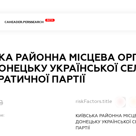
BETA
CAHEADER.PERSSEARCH
КА РАЙОННА МІСЦЕВА ОРГ
ДОНЕЦЬКУ УКРАЇНСЬКОЇ С
АТИЧНОЇ ПАРТІЇ
riskFactors.title
0
0
me:
КИЇВСЬКА РАЙОННА МІСЦЕ
ДОНЕЦЬКУ УКРАЇНСЬКОЇ 
ПАРТІЇ