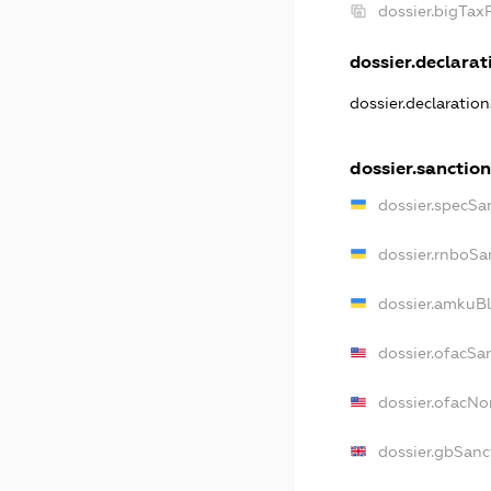
dossier.bigTax
dossier.declarati
dossier.declaratio
dossier.sanction
dossier.specSa
dossier.rnboSa
dossier.amkuBl
dossier.ofacSa
dossier.ofacN
dossier.gbSanc