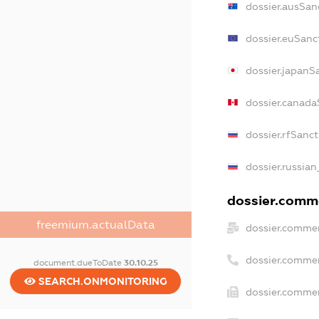
dossier.ausSan
dossier.euSanc
dossier.japanS
dossier.canada
dossier.rfSanc
dossier.russian
dossier.comme
freemium.actualData
dossier.commer
dossier.commer
document.dueToDate
30.10.25
SEARCH.ONMONITORING
dossier.commer