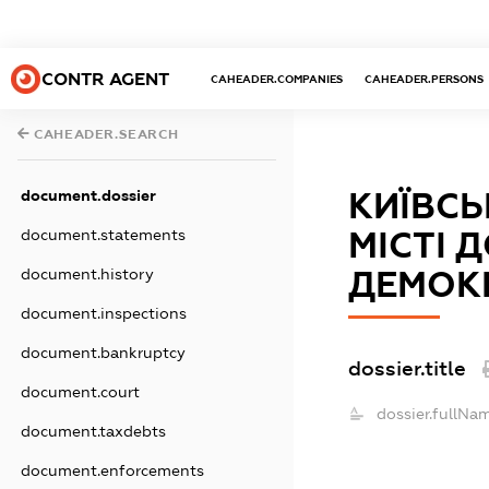
CONTR AGENT
CAHEADER.COMPANIES
CAHEADER.PERSONS
CAHEADER.SEARCH
document.dossier
КИЇВСЬ
document.statements
МІСТІ 
document.history
ДЕМОКР
document.inspections
document.bankruptcy
dossier.title
document.court
dossier.fullNa
document.taxdebts
document.enforcements