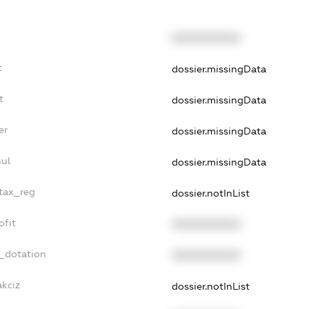
XXXXXXXXXX
t
dossier.missingData
t
dossier.missingData
er
dossier.missingData
nul
dossier.missingData
_tax_reg
dossier.notInList
ofit
XXXXXXXXXX
t_dotation
XXXXXXXXXX
akciz
dossier.notInList