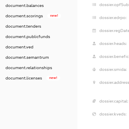
dossier.opfSub
document.balances
document.scorings
new!
dossier.edrpo:
document.tenders
dossier.regDate
document.publicfunds
dossier.heads:
document.ved
dossier.benefici
document.semantrum
document.relationships
dossier.smida:
document.licenses
new!
dossier.address
dossier.capital:
dossier.kveds: