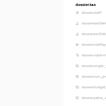
dossier.tax
dossier.staff
dossier.taxDeb
dossier.esvDeb
dossier.ndsPay
dossier.ndsAn
dossier.single
dossier.non_pr
dossier.budge
dossier.palne_