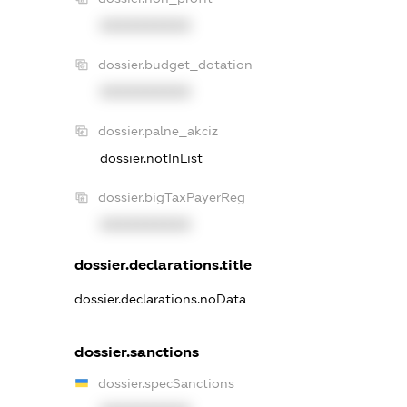
XXXXXXXXXX
dossier.budget_dotation
XXXXXXXXXX
dossier.palne_akciz
dossier.notInList
dossier.bigTaxPayerReg
XXXXXXXXXX
dossier.declarations.title
dossier.declarations.noData
dossier.sanctions
dossier.specSanctions