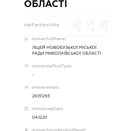
ОБЛАСТІ
riskFactors.title
0
0
0
dossier.fullName:
ЛІЦЕЙ НОВОБУЗЬКОЇ МІСЬКОЇ
РАДИ МИКОЛАЇВСЬКОЇ ОБЛАСТІ
dossier.opfSubType:
-
dossier.edrpo:
26131293
dossier.regDate:
04.12.01
dossier.foundersAndBenef: