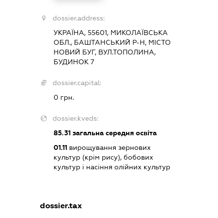
dossier.address:
УКРАЇНА, 55601, МИКОЛАЇВСЬКА
ОБЛ., БАШТАНСЬКИЙ Р-Н, МІСТО
НОВИЙ БУГ, ВУЛ.ТОПОЛИНА,
БУДИНОК 7
dossier.capital:
0 грн.
dossier.kveds:
85.31
загальна середня освіта
01.11
вирощування зернових
культур (крім рису), бобових
культур і насіння олійних культур
dossier.tax