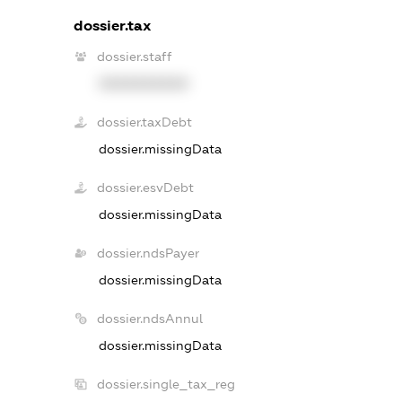
dossier.tax
dossier.staff
XXXXXXXXXX
dossier.taxDebt
dossier.missingData
dossier.esvDebt
dossier.missingData
dossier.ndsPayer
dossier.missingData
dossier.ndsAnnul
dossier.missingData
dossier.single_tax_reg