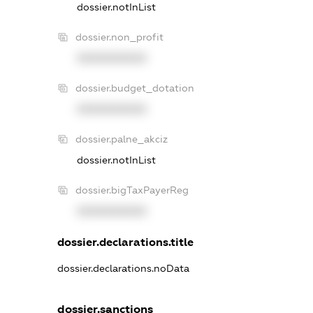
dossier.notInList
dossier.non_profit
XXXXXXXXXX
dossier.budget_dotation
XXXXXXXXXX
dossier.palne_akciz
dossier.notInList
dossier.bigTaxPayerReg
XXXXXXXXXX
dossier.declarations.title
dossier.declarations.noData
dossier.sanctions