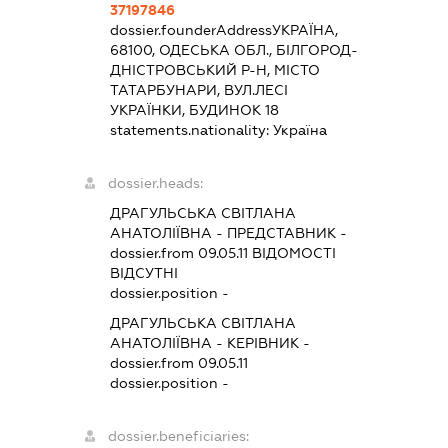
37197846
dossier.founderAddress
УКРАЇНА,
68100, ОДЕСЬКА ОБЛ., БІЛГОРОД-
ДНІСТРОВСЬКИЙ Р-Н, МІСТО
ТАТАРБУНАРИ, ВУЛ.ЛЕСІ
УКРАЇНКИ, БУДИНОК 18
statements.nationality:
Україна
dossier.heads:
ДРАГУЛЬСЬКА СВІТЛАНА
АНАТОЛІЇВНА
-
ПРЕДСТАВНИК
-
dossier.from 09.05.11
ВІДОМОСТІ
ВІДСУТНІ
dossier.position -
ДРАГУЛЬСЬКА СВІТЛАНА
АНАТОЛІЇВНА
-
КЕРІВНИК
-
dossier.from 09.05.11
dossier.position -
dossier.beneficiaries: