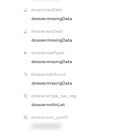
dossier.taxDebt
dossier.missingData
dossier.esvDebt
dossier.missingData
dossier.ndsPayer
dossier.missingData
dossier.ndsAnnul
dossier.missingData
dossier.single_tax_reg
dossier.notInList
dossier.non_profit
XXXXXXXXXX