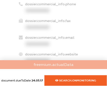
dossier.commercial_info.phone
XXXXXXXXXX
dossier.commercial_info.fax
XXXXXXXXXX
dossier.commercial_info.email
XXXXXXXXXX
dossier.commercial_info.website
XXXXXXXXXX
freemium.actualData
dossier.commercial_info.activity
XXXXXXXXXX
document.dueToDate
24.03.17
SEARCH.ONMONITORING
freemium.exampleText_1
freemium.exampleText_2
freemium.anonymousPerSearch2