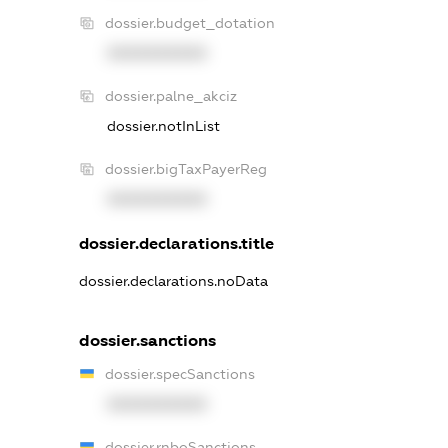
dossier.budget_dotation
XXXXXXXXXX
dossier.palne_akciz
dossier.notInList
dossier.bigTaxPayerReg
XXXXXXXXXX
dossier.declarations.title
dossier.declarations.noData
dossier.sanctions
dossier.specSanctions
XXXXXXXXXX
dossier.rnboSanctions