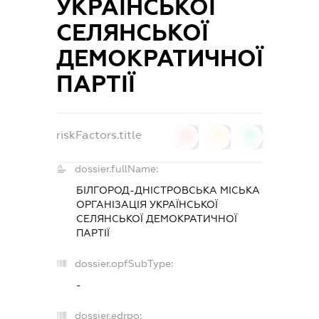
УКРАЇНСЬКОЇ
СЕЛЯНСЬКОЇ
ДЕМОКРАТИЧНОЇ
ПАРТІЇ
riskFactors.title
0
0
0
dossier.fullName:
БІЛГОРОД-ДНІСТРОВСЬКА МІСЬКА
ОРГАНІЗАЦІЯ УКРАЇНСЬКОЇ
СЕЛЯНСЬКОЇ ДЕМОКРАТИЧНОЇ
ПАРТІЇ
dossier.opfSubType:
-
dossier.edrpo: