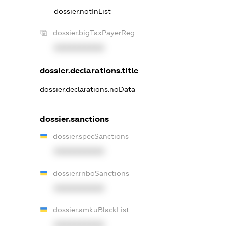
dossier.notInList
dossier.bigTaxPayerReg
XXXXXXXXXX
dossier.declarations.title
dossier.declarations.noData
dossier.sanctions
dossier.specSanctions
XXXXXXXXXX
dossier.rnboSanctions
XXXXXXXXXX
dossier.amkuBlackList
XXXXXXXXXX