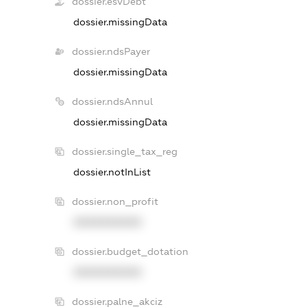
dossier.esvDebt
dossier.missingData
dossier.ndsPayer
dossier.missingData
dossier.ndsAnnul
dossier.missingData
dossier.single_tax_reg
dossier.notInList
dossier.non_profit
XXXXXXXXXX
dossier.budget_dotation
XXXXXXXXXX
dossier.palne_akciz