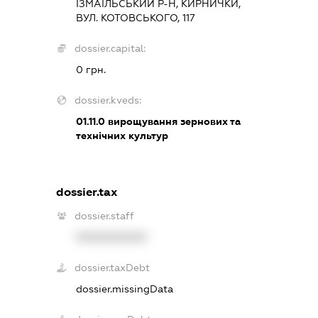
ІЗМАЇЛЬСЬКИЙ Р-Н, КИРНИЧКИ,
ВУЛ. КОТОВСЬКОГО, 117
dossier.capital:
0 грн.
dossier.kveds:
01.11.0
вирощування зернових та
технічних культур
dossier.tax
dossier.staff
XXXXXXXXXX
dossier.taxDebt
dossier.missingData