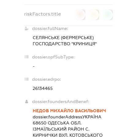
riskFactors.title
0
0
0
dossier.fullName:
СЕЛЯНСЬКЕ (ФЕРМЕРСЬКЕ)
ГОСПОДАРСТВО "КРИНИЦЯ"
dossier.opfSubType:
-
dossier.edrpo:
26134465
dossier.foundersAndBenef:
НЕДОВ МИХАЙЛО ВАСИЛЬОВИЧ
dossier.founderAddress
УКРАЇНА
68650 ОДЕСЬКА ОБЛ.
IЗМАЇЛЬСЬКИЙ РАЙОН С.
КИРНИЧКИ ВУЛ. КОТОВСЬКОГО