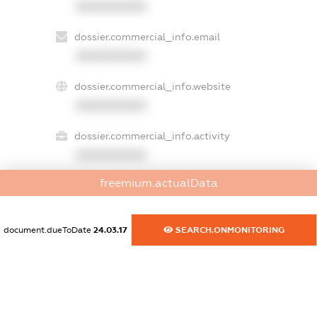
XXXXXXXXXX
dossier.commercial_info.email
XXXXXXXXXX
dossier.commercial_info.website
XXXXXXXXXX
dossier.commercial_info.activity
XXXXXXXXXX
freemium.actualData
freemium.exampleText_1
freemium.exampleText_2
document.dueToDate
24.03.17
SEARCH.ONMONITORING
freemium.anonymousPerSearch2
FREEMIUM.DETAILS
FREEMIUM.REGISTER