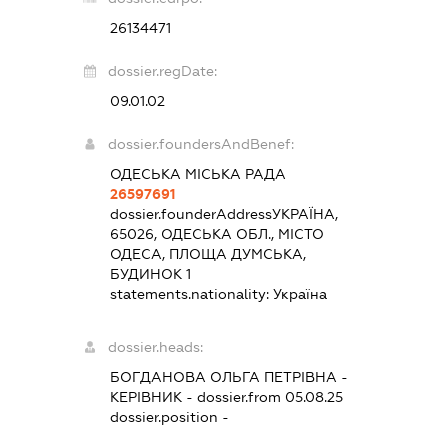
26134471
dossier.regDate:
09.01.02
dossier.foundersAndBenef:
ОДЕСЬКА МІСЬКА РАДА
26597691
dossier.founderAddress
УКРАЇНА,
65026, ОДЕСЬКА ОБЛ., МІСТО
ОДЕСА, ПЛОЩА ДУМСЬКА,
БУДИНОК 1
statements.nationality:
Україна
dossier.heads:
БОГДАНОВА ОЛЬГА ПЕТРІВНА
-
КЕРІВНИК
- dossier.from 05.08.25
dossier.position -