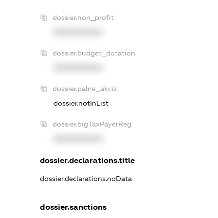
dossier.non_profit
XXXXXXXXXX
dossier.budget_dotation
XXXXXXXXXX
dossier.palne_akciz
dossier.notInList
dossier.bigTaxPayerReg
XXXXXXXXXX
dossier.declarations.title
dossier.declarations.noData
dossier.sanctions