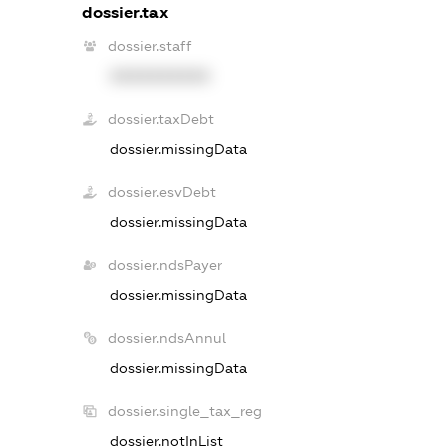
dossier.tax
dossier.staff
XXXXXXXXXX
dossier.taxDebt
dossier.missingData
dossier.esvDebt
dossier.missingData
dossier.ndsPayer
dossier.missingData
dossier.ndsAnnul
dossier.missingData
dossier.single_tax_reg
dossier.notInList