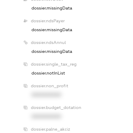
dossier.missingData
dossier.ndsPayer
dossier.missingData
dossier.ndsAnnul
dossier.missingData
dossier.single_tax_reg
dossier.notInList
dossier.non_profit
XXXXXXXXXX
dossier.budget_dotation
XXXXXXXXXX
dossier.palne_akciz