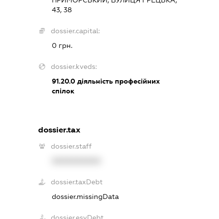
43, 38
dossier.capital:
0 грн.
dossier.kveds:
91.20.0
діяльність професійних
спілок
dossier.tax
dossier.staff
XXXXXXXXXX
dossier.taxDebt
dossier.missingData
dossier.esvDebt