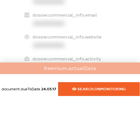
XXXXXXXXXX
dossier.commercial_info.email
XXXXXXXXXX
dossier.commercial_info.website
XXXXXXXXXX
dossier.commercial_info.activity
XXXXXXXXXX
freemium.actualData
document.dueToDate
24.03.17
SEARCH.ONMONITORING
freemium.exampleText_1
freemium.exampleText_2
freemium.anonymousPerSearch2
FREEMIUM.DETAILS
FREEMIUM.REGISTER