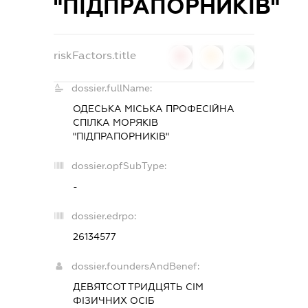
"ПІДПРАПОРНИКІВ"
riskFactors.title
0
0
0
dossier.fullName:
ОДЕСЬКА МІСЬКА ПРОФЕСІЙНА
СПІЛКА МОРЯКІВ
"ПІДПРАПОРНИКІВ"
dossier.opfSubType:
-
dossier.edrpo:
26134577
dossier.foundersAndBenef:
ДЕВЯТСОТ ТРИДЦЯТЬ СІМ
ФІЗИЧНИХ ОСІБ