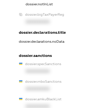
dossier.notInList
dossier.bigTaxPayerReg
XXXXXXXXXX
dossier.declarations.title
dossier.declarations.noData
dossier.sanctions
dossier.specSanctions
XXXXXXXXXX
dossier.rnboSanctions
XXXXXXXXXX
dossier.amkuBlackList
XXXXXXXXXX