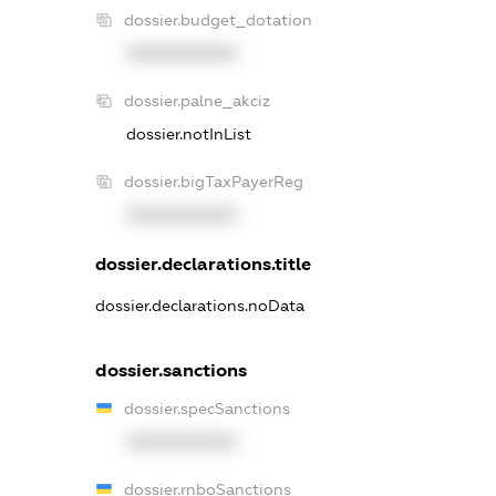
dossier.budget_dotation
XXXXXXXXXX
dossier.palne_akciz
dossier.notInList
dossier.bigTaxPayerReg
XXXXXXXXXX
dossier.declarations.title
dossier.declarations.noData
dossier.sanctions
dossier.specSanctions
XXXXXXXXXX
dossier.rnboSanctions