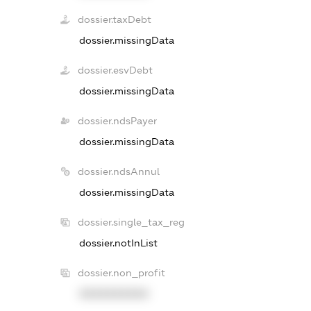
dossier.taxDebt
dossier.missingData
dossier.esvDebt
dossier.missingData
dossier.ndsPayer
dossier.missingData
dossier.ndsAnnul
dossier.missingData
dossier.single_tax_reg
dossier.notInList
dossier.non_profit
XXXXXXXXXX