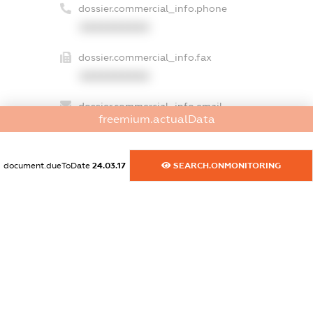
dossier.commercial_info.phone
XXXXXXXXXX
dossier.commercial_info.fax
XXXXXXXXXX
dossier.commercial_info.email
freemium.actualData
XXXXXXXXXX
dossier.commercial_info.website
document.dueToDate
24.03.17
SEARCH.ONMONITORING
XXXXXXXXXX
dossier.commercial_info.activity
XXXXXXXXXX
freemium.exampleText_1
freemium.exampleText_2
freemium.anonymousPerSearch2