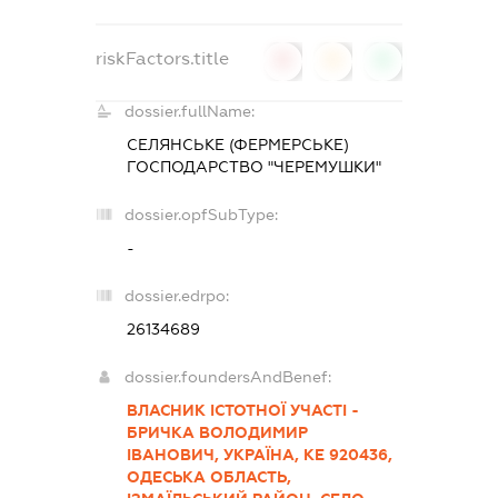
riskFactors.title
0
0
0
dossier.fullName:
СЕЛЯНСЬКЕ (ФЕРМЕРСЬКЕ)
ГОСПОДАРСТВО "ЧЕРЕМУШКИ"
dossier.opfSubType:
-
dossier.edrpo:
26134689
dossier.foundersAndBenef:
ВЛАСНИК ІСТОТНОЇ УЧАСТІ -
БРИЧКА ВОЛОДИМИР
ІВАНОВИЧ, УКРАЇНА, КЕ 920436,
ОДЕСЬКА ОБЛАСТЬ,