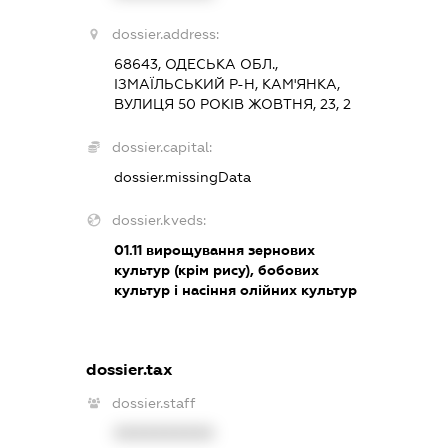
dossier.address:
68643, ОДЕСЬКА ОБЛ.,
ІЗМАЇЛЬСЬКИЙ Р-Н, КАМ'ЯНКА,
ВУЛИЦЯ 50 РОКІВ ЖОВТНЯ, 23, 2
dossier.capital:
dossier.missingData
dossier.kveds:
01.11
вирощування зернових
культур (крім рису), бобових
культур і насіння олійних культур
dossier.tax
dossier.staff
XXXXXXXXXX