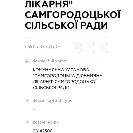
ЛІКАРНЯ"
САМГОРОДОЦЬКОЇ
СІЛЬСЬКОЇ РАДИ
riskFactors.title
0
0
0
dossier.fullName:
КОМУНАЛЬНА УСТАНОВА
"САМГОРОДОЦЬКА ДІЛЬНИЧНА
ЛІКАРНЯ" САМГОРОДОЦЬКОЇ
СІЛЬСЬКОЇ РАДИ
dossier.opfSubType:
-
dossier.edrpo:
26142306