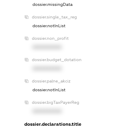
dossier.missingData
dossier.single_tax_reg
dossier.notInList
dossier.non_profit
XXXXXXXXXX
dossier.budget_dotation
XXXXXXXXXX
dossier.palne_akciz
dossier.notInList
dossier.bigTaxPayerReg
XXXXXXXXXX
dossier.declarations.title