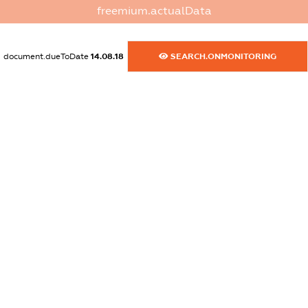
freemium.actualData
dossier.commercial_info.activity
XXXXXXXXXX
document.dueToDate
14.08.18
SEARCH.ONMONITORING
freemium.exampleText_1
freemium.exampleText_2
freemium.anonymousPerSearch2
FREEMIUM.DETAILS
FREEMIUM.REGISTER