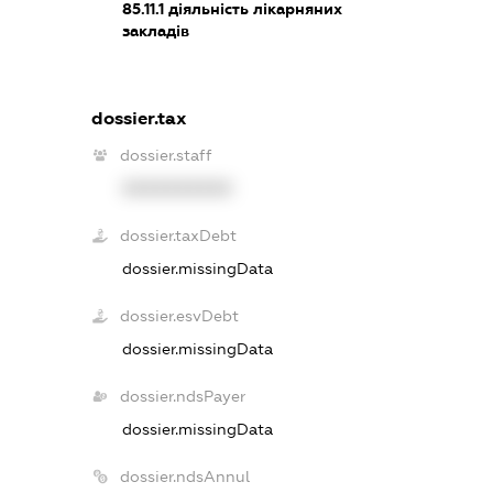
85.11.1
діяльність лікарняних
закладів
dossier.tax
dossier.staff
XXXXXXXXXX
dossier.taxDebt
dossier.missingData
dossier.esvDebt
dossier.missingData
dossier.ndsPayer
dossier.missingData
dossier.ndsAnnul