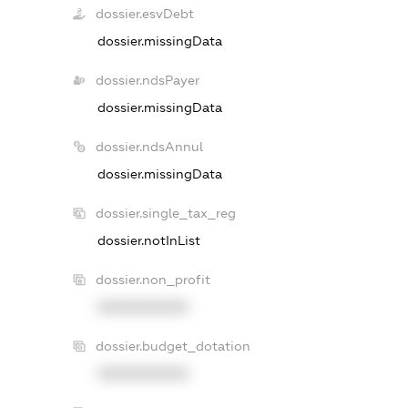
dossier.esvDebt
dossier.missingData
dossier.ndsPayer
dossier.missingData
dossier.ndsAnnul
dossier.missingData
dossier.single_tax_reg
dossier.notInList
dossier.non_profit
XXXXXXXXXX
dossier.budget_dotation
XXXXXXXXXX