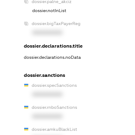
dossier.palne_akciz
dossier.notInList
dossier.bigTaxPayerReg
XXXXXXXXXX
dossier.declarations.title
dossier.declarations.noData
dossier.sanctions
dossier.specSanctions
XXXXXXXXXX
dossier.rnboSanctions
XXXXXXXXXX
dossier.amkuBlackList