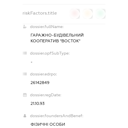
riskFactors.title
0
0
0
dossier.fullName:
ГАРАЖНО-БУДІВЕЛЬНИЙ
КООПЕРАТИВ "ВОСТОК"
dossier.opfSubType:
-
dossier.edrpo:
26142849
dossier.regDate:
21.10.93
dossier.foundersAndBenef:
ФІЗИЧНІ ОСОБИ