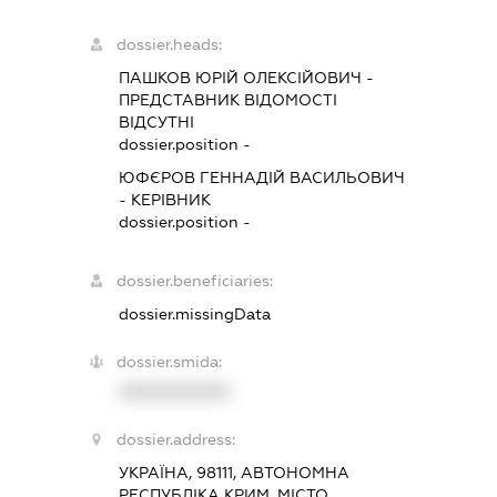
dossier.heads:
ПАШКОВ ЮРІЙ ОЛЕКСІЙОВИЧ
-
ПРЕДСТАВНИК
ВІДОМОСТІ
ВІДСУТНІ
dossier.position -
ЮФЄРОВ ГЕННАДІЙ ВАСИЛЬОВИЧ
-
КЕРІВНИК
dossier.position -
dossier.beneficiaries:
dossier.missingData
dossier.smida:
XXXXXXXXXX
dossier.address:
УКРАЇНА, 98111, АВТОНОМНА
РЕСПУБЛІКА КРИМ, МІСТО