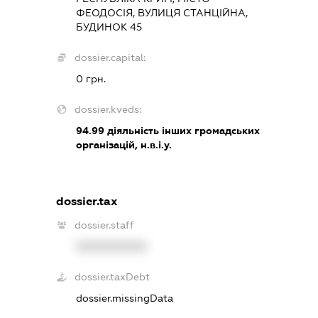
ФЕОДОСІЯ, ВУЛИЦЯ СТАНЦІЙНА,
БУДИНОК 45
dossier.capital:
0 грн.
dossier.kveds:
94.99
діяльність інших громадських
організацій, н.в.і.у.
dossier.tax
dossier.staff
XXXXXXXXXX
dossier.taxDebt
dossier.missingData