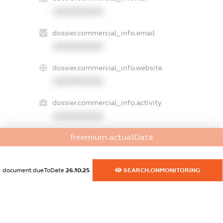
XXXXXXXXXX
dossier.commercial_info.email
XXXXXXXXXX
dossier.commercial_info.website
XXXXXXXXXX
dossier.commercial_info.activity
XXXXXXXXXX
freemium.actualData
freemium.exampleText_1
freemium.exampleText_2
document.dueToDate
26.10.25
SEARCH.ONMONITORING
freemium.anonymousPerSearch2
FREEMIUM.DETAILS
FREEMIUM.REGISTER