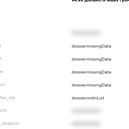
94.99
діяльність інших грома
XXXXXXXXXX
t
dossier.missingData
t
dossier.missingData
er
dossier.missingData
nul
dossier.missingData
_tax_reg
dossier.notInList
ofit
XXXXXXXXXX
t_dotation
XXXXXXXXXX