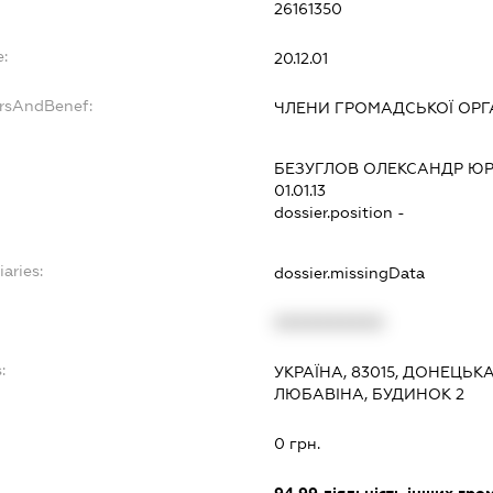
26161350
e:
20.12.01
ersAndBenef:
ЧЛЕНИ ГРОМАДСЬКОЇ ОРГА
БЕЗУГЛОВ ОЛЕКСАНДР Ю
01.01.13
dossier.position -
iaries:
dossier.missingData
XXXXXXXXXX
:
УКРАЇНА, 83015, ДОНЕЦЬК
ЛЮБАВІНА, БУДИНОК 2
0 грн.