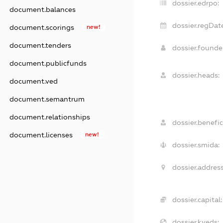
dossier.edrpo:
document.balances
dossier.regDat
document.scorings
new!
document.tenders
dossier.found
document.publicfunds
dossier.heads:
document.ved
document.semantrum
document.relationships
dossier.benefic
document.licenses
new!
dossier.smida:
dossier.address
dossier.capital:
dossier.kveds: