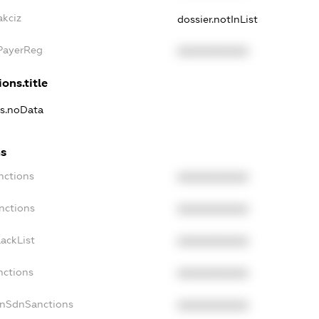
akciz
dossier.notInList
xPayerReg
XXXXXXXXXX
ons.title
ns.noData
ns
nctions
XXXXXXXXXX
nctions
XXXXXXXXXX
ackList
XXXXXXXXXX
nctions
XXXXXXXXXX
onSdnSanctions
XXXXXXXXXX