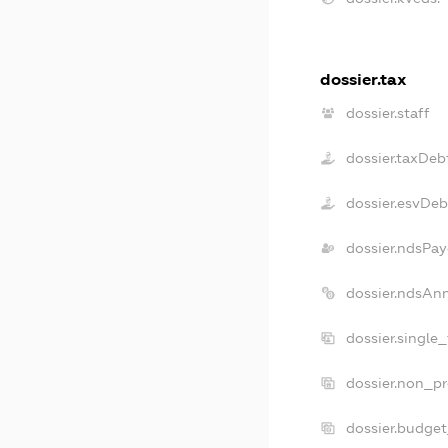
dossier.tax
dossier.staff
dossier.taxDeb
dossier.esvDeb
dossier.ndsPay
dossier.ndsAn
dossier.single
dossier.non_pr
dossier.budge