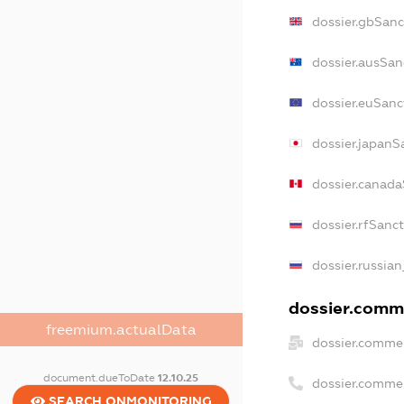
dossier.gbSanc
dossier.ausSan
dossier.euSanc
dossier.japanS
dossier.canad
dossier.rfSanc
dossier.russian
dossier.comme
freemium.actualData
dossier.commer
document.dueToDate
12.10.25
dossier.comme
SEARCH.ONMONITORING