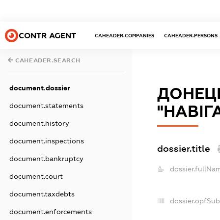
CONTR AGENT
CAHEADER.COMPANIES
CAHEADER.PERSONS
CAHEADER.SEARCH
document.dossier
ДОНЕЦЬ
document.statements
"НАВІГА
document.history
document.inspections
dossier.title
document.bankruptcy
dossier.fullNa
document.court
document.taxdebts
dossier.opfSub
document.enforcements