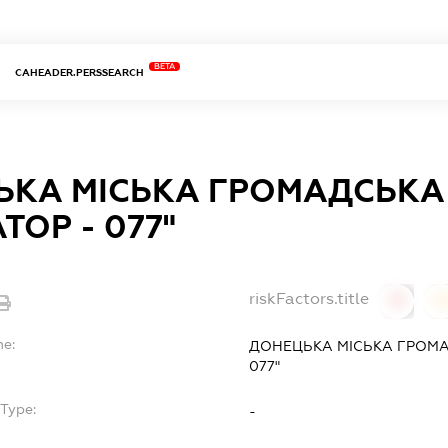
BETA
CAHEADER.PERSSEARCH
КА МІСЬКА ГРОМАДСЬКА 
ТОР - 077"
riskFactors.title
0
0
me:
ДОНЕЦЬКА МІСЬКА ГРОМАД
077"
Type:
-