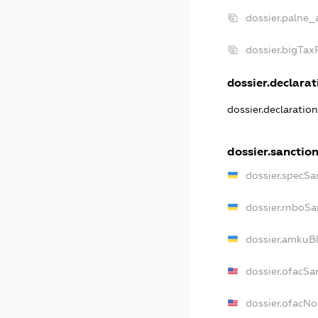
dossier.palne_
dossier.bigTa
dossier.declarati
dossier.declaratio
dossier.sanctio
dossier.specSa
dossier.rnboSa
dossier.amkuBl
dossier.ofacSa
dossier.ofacN