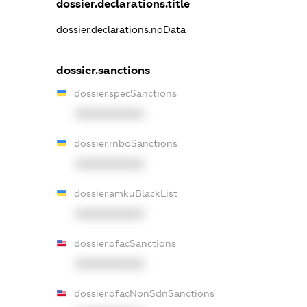
dossier.declarations.title
dossier.declarations.noData
dossier.sanctions
dossier.specSanctions
XXXXXXXXXX
dossier.rnboSanctions
XXXXXXXXXX
dossier.amkuBlackList
XXXXXXXXXX
dossier.ofacSanctions
XXXXXXXXXX
dossier.ofacNonSdnSanctions