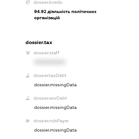
dossier.kveds:
94.92
діяльність політичних
організацій
dossier.tax
dossier.staff
XXXXXXXXXX
dossier.taxDebt
dossier.missingData
dossier.esvDebt
dossier.missingData
dossier.ndsPayer
dossier.missingData