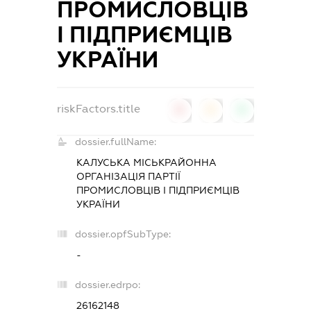
ПРОМИСЛОВЦІВ
І ПІДПРИЄМЦІВ
УКРАЇНИ
riskFactors.title
0
0
0
dossier.fullName:
КАЛУСЬКА МІСЬКРАЙОННА
ОРГАНІЗАЦІЯ ПАРТІЇ
ПРОМИСЛОВЦІВ І ПІДПРИЄМЦІВ
УКРАЇНИ
dossier.opfSubType:
-
dossier.edrpo:
26162148