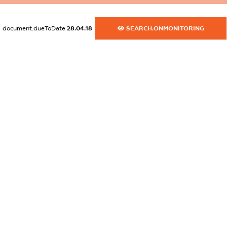
XXXXXXXXXX
document.dueToDate
28.04.18
SEARCH.ONMONITORING
dossier.commercial_info.activity
XXXXXXXXXX
freemium.exampleText_1
freemium.exampleText_2
freemium.anonymousPerSearch2
FREEMIUM.DETAILS
FREEMIUM.REGISTER