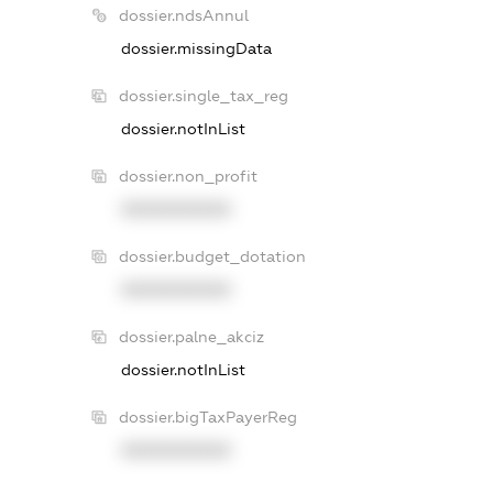
dossier.ndsAnnul
dossier.missingData
dossier.single_tax_reg
dossier.notInList
dossier.non_profit
XXXXXXXXXX
dossier.budget_dotation
XXXXXXXXXX
dossier.palne_akciz
dossier.notInList
dossier.bigTaxPayerReg
XXXXXXXXXX