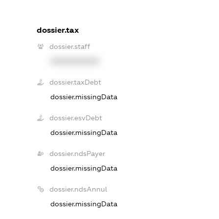
dossier.tax
dossier.staff
XXXXXXXXXX
dossier.taxDebt
dossier.missingData
dossier.esvDebt
dossier.missingData
dossier.ndsPayer
dossier.missingData
dossier.ndsAnnul
dossier.missingData