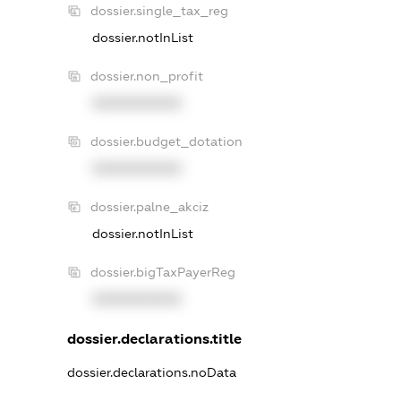
dossier.single_tax_reg
dossier.notInList
dossier.non_profit
XXXXXXXXXX
dossier.budget_dotation
XXXXXXXXXX
dossier.palne_akciz
dossier.notInList
dossier.bigTaxPayerReg
XXXXXXXXXX
dossier.declarations.title
dossier.declarations.noData