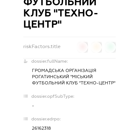
ФУТБОЛЬНИЙ
КЛУБ "ТЕХНО-
ЦЕНТР"
riskFactors.title
0
0
0
dossier.fullName:
ГРОМАДСЬКА ОРГАНІЗАЦІЯ
РОГАТИНСЬКИЙ "МІСЬКИЙ
ФУТБОЛЬНИЙ КЛУБ "ТЕХНО-ЦЕНТР"
dossier.opfSubType:
-
dossier.edrpo:
26162318