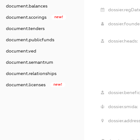
document.balances
dossier.regDat
document.scorings
new!
dossier.found
document.tenders
document.publicfunds
dossier.heads:
document.ved
document.semantrum
document.relationships
document.licenses
new!
dossier.benefic
dossier.smida:
dossier.address