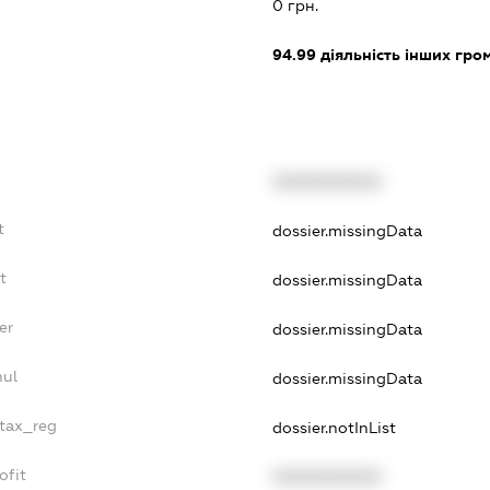
0 грн.
94.99
діяльність інших грома
XXXXXXXXXX
t
dossier.missingData
t
dossier.missingData
er
dossier.missingData
nul
dossier.missingData
_tax_reg
dossier.notInList
ofit
XXXXXXXXXX