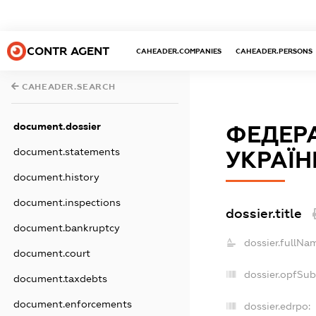
CONTR AGENT
CAHEADER.COMPANIES
CAHEADER.PERSONS
CAHEADER.SEARCH
document.dossier
ФЕДЕР
document.statements
УКРАЇН
document.history
document.inspections
dossier.title
document.bankruptcy
dossier.fullNa
document.court
dossier.opfSub
document.taxdebts
document.enforcements
dossier.edrpo: