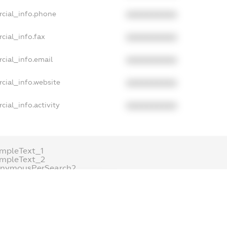
rcial_info.phone
XXXXXXXXXX
cial_info.fax
XXXXXXXXXX
cial_info.email
XXXXXXXXXX
cial_info.website
XXXXXXXXXX
cial_info.activity
XXXXXXXXXX
mpleText_1
mpleText_2
onymousPerSearch2
TAILS
FREEMIUM.REGISTER