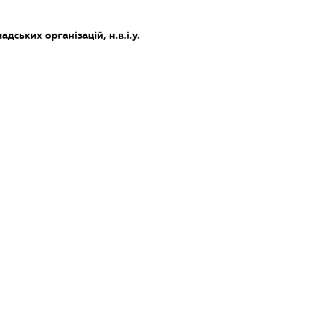
дських організацій, н.в.і.у.