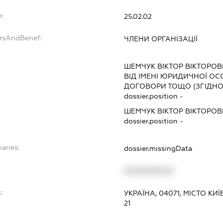
e:
25.02.02
ersAndBenef:
ЧЛЕНИ ОРГАНІЗАЦІЇ
ШЕМЧУК ВІКТОР ВІКТОРО
ВІД ІМЕНІ ЮРИДИЧНОЇ ОС
ДОГОВОРИ ТОЩО (ЗГІДНО
dossier.position -
ШЕМЧУК ВІКТОР ВІКТОРО
dossier.position -
iaries:
dossier.missingData
XXXXXXXXXX
:
УКРАЇНА, 04071, МІСТО К
21