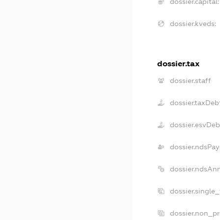
dossier.capital:
dossier.kveds:
dossier.tax
dossier.staff
dossier.taxDeb
dossier.esvDeb
dossier.ndsPay
dossier.ndsAn
dossier.single
dossier.non_pr