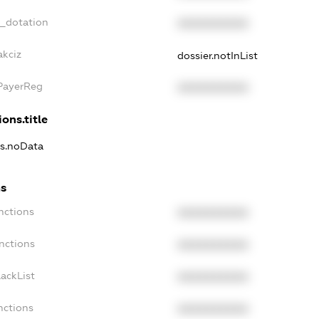
t_dotation
XXXXXXXXXX
akciz
dossier.notInList
xPayerReg
XXXXXXXXXX
ons.title
ns.noData
ns
nctions
XXXXXXXXXX
nctions
XXXXXXXXXX
ackList
XXXXXXXXXX
nctions
XXXXXXXXXX