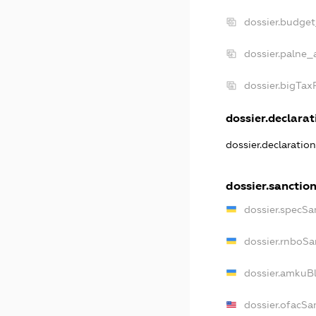
dossier.budge
dossier.palne_
dossier.bigTa
dossier.declarati
dossier.declaratio
dossier.sanctio
dossier.specSa
dossier.rnboSa
dossier.amkuBl
dossier.ofacSa