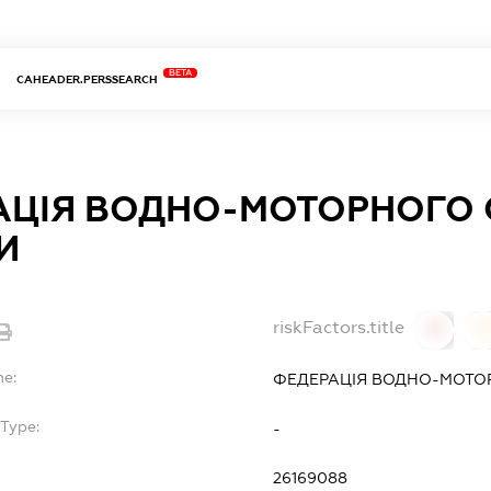
BETA
CAHEADER.PERSSEARCH
АЦІЯ ВОДНО-МОТОРНОГО 
И
riskFactors.title
0
0
me:
ФЕДЕРАЦІЯ ВОДНО-МОТОР
Type:
-
26169088