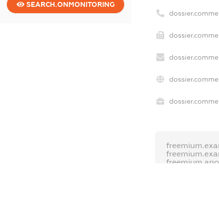
SEARCH.ONMONITORING
dossier.comme
dossier.commer
dossier.commer
dossier.commer
dossier.commer
freemium.exa
freemium.exa
freemium.an
FREEMIUM.DE