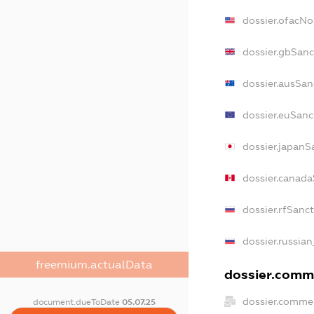
dossier.ofacN
dossier.gbSanc
dossier.ausSan
dossier.euSanc
dossier.japanS
dossier.canad
dossier.rfSanc
dossier.russian
freemium.actualData
dossier.comme
dossier.commer
document.dueToDate
05.07.25