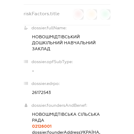
riskFactors.title
0
0
0
dossier.fullName:
НОВОШМІДТІВСЬКИЙ
ДОШКІЛЬНИЙ НАВЧАЛЬНИЙ
ЗАКЛАД
dossier.opfSubType:
-
dossier.edrpo:
26172543
dossier.foundersAndBenef:
НОВОШМІДТІВСЬКА СІЛЬСЬКА
РАДА
02126001
dossier.founderAddress
УКРАЇНА,