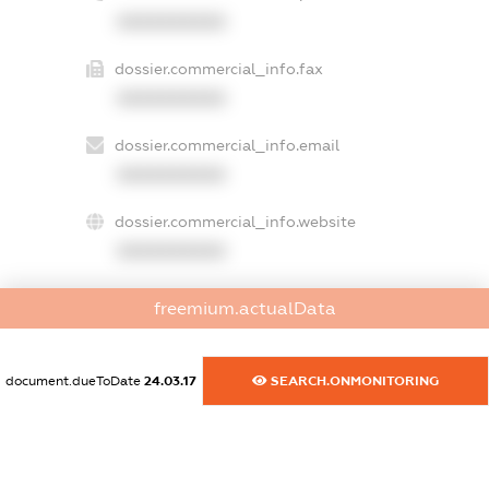
XXXXXXXXXX
dossier.commercial_info.fax
XXXXXXXXXX
dossier.commercial_info.email
XXXXXXXXXX
dossier.commercial_info.website
XXXXXXXXXX
dossier.commercial_info.activity
freemium.actualData
XXXXXXXXXX
document.dueToDate
24.03.17
SEARCH.ONMONITORING
freemium.exampleText_1
freemium.exampleText_2
freemium.anonymousPerSearch2