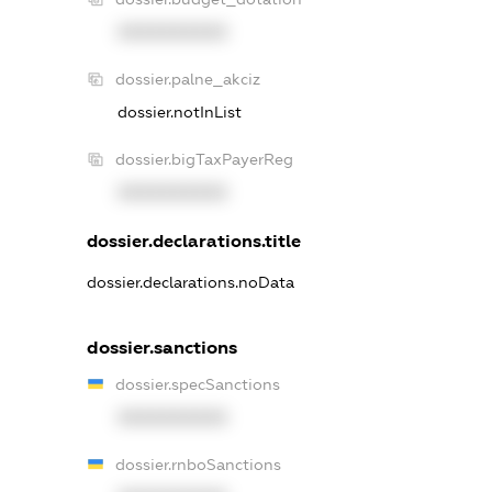
XXXXXXXXXX
dossier.palne_akciz
dossier.notInList
dossier.bigTaxPayerReg
XXXXXXXXXX
dossier.declarations.title
dossier.declarations.noData
dossier.sanctions
dossier.specSanctions
XXXXXXXXXX
dossier.rnboSanctions