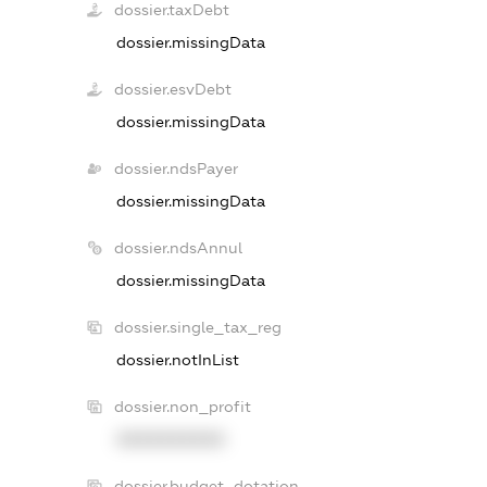
dossier.taxDebt
dossier.missingData
dossier.esvDebt
dossier.missingData
dossier.ndsPayer
dossier.missingData
dossier.ndsAnnul
dossier.missingData
dossier.single_tax_reg
dossier.notInList
dossier.non_profit
XXXXXXXXXX
dossier.budget_dotation