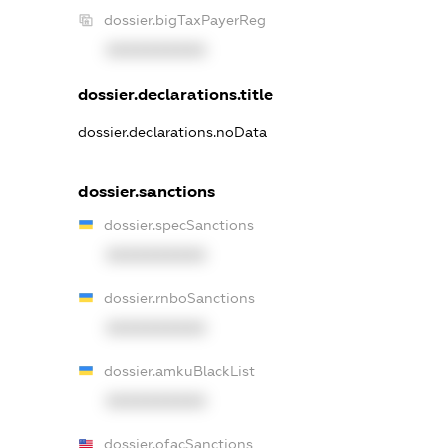
dossier.bigTaxPayerReg
XXXXXXXXXX
dossier.declarations.title
dossier.declarations.noData
dossier.sanctions
dossier.specSanctions
XXXXXXXXXX
dossier.rnboSanctions
XXXXXXXXXX
dossier.amkuBlackList
XXXXXXXXXX
dossier.ofacSanctions