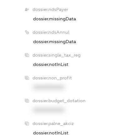
dossier.ndsPayer
dossier.missingData
dossier.ndsAnnul
dossier.missingData
dossier.single_tax_reg
dossier.notInList
dossier.non_profit
XXXXXXXXXX
dossier.budget_dotation
XXXXXXXXXX
dossier.palne_akciz
dossier.notInList