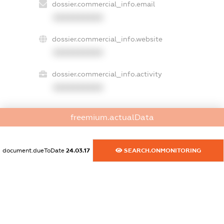
dossier.commercial_info.email
XXXXXXXXXX
dossier.commercial_info.website
XXXXXXXXXX
dossier.commercial_info.activity
XXXXXXXXXX
freemium.actualData
freemium.exampleText_1
freemium.exampleText_2
freemium.anonymousPerSearch2
document.dueToDate
24.03.17
SEARCH.ONMONITORING
FREEMIUM.DETAILS
FREEMIUM.REGISTER