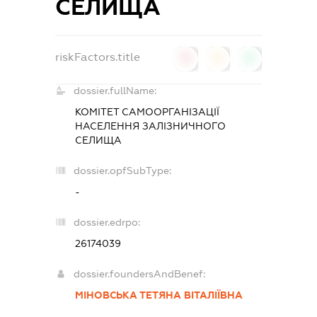
СЕЛИЩА
riskFactors.title
0
0
0
dossier.fullName:
КОМІТЕТ САМООРГАНІЗАЦІЇ
НАСЕЛЕННЯ ЗАЛІЗНИЧНОГО
СЕЛИЩА
dossier.opfSubType:
-
dossier.edrpo:
26174039
dossier.foundersAndBenef:
МІНОВСЬКА ТЕТЯНА ВІТАЛІЇВНА