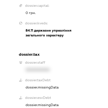
dossier.capital:
0 грн.
dossier.kveds:
84.11
державне управління
загального характеру
dossier.tax
dossier.staff
XXXXXXXXXX
dossier.taxDebt
dossier.missingData
dossier.esvDebt
dossier.missingData