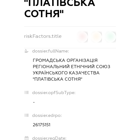
"ПЛАТІВСЬКА
СОТНЯ"
riskFactors.title
0
0
0
dossier.fullName:
ГРОМАДСЬКА ОРГАНІЗАЦІЯ
РЕГІОНАЛЬНИЙ ЕТНІЧНИЙ СОЮЗ
УКРАЇНСЬКОГО КАЗАЧЕСТВА
"ПЛАТІВСЬКА СОТНЯ"
dossier.opfSubType:
-
dossier.edrpo:
26175151
dossier.regDate: