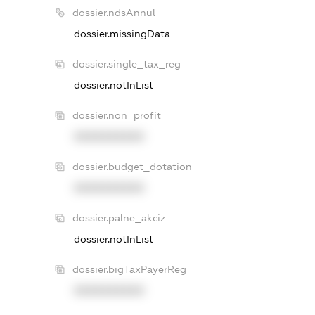
dossier.ndsAnnul
dossier.missingData
dossier.single_tax_reg
dossier.notInList
dossier.non_profit
XXXXXXXXXX
dossier.budget_dotation
XXXXXXXXXX
dossier.palne_akciz
dossier.notInList
dossier.bigTaxPayerReg
XXXXXXXXXX