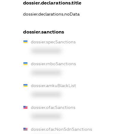
dossier.declarations.title
dossier.declarations.noData
dossier.sanctions
dossier.specSanctions
XXXXXXXXXX
dossier.rnboSanctions
XXXXXXXXXX
dossier.amkuBlackList
XXXXXXXXXX
dossier.ofacSanctions
XXXXXXXXXX
dossier.ofacNonSdnSanctions