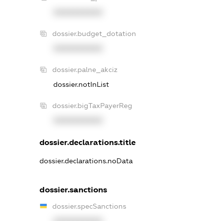
XXXXXXXXXX
dossier.budget_dotation
XXXXXXXXXX
dossier.palne_akciz
dossier.notInList
dossier.bigTaxPayerReg
XXXXXXXXXX
dossier.declarations.title
dossier.declarations.noData
dossier.sanctions
dossier.specSanctions