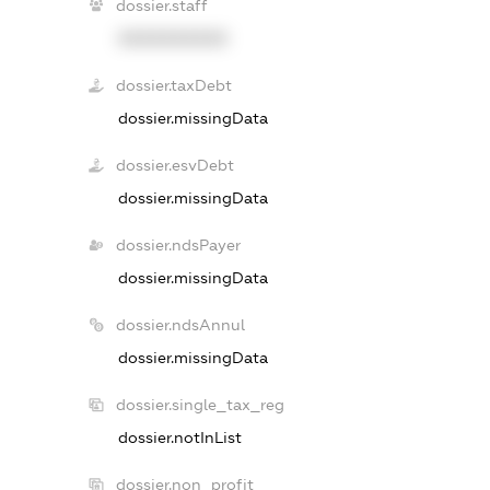
dossier.staff
XXXXXXXXXX
dossier.taxDebt
dossier.missingData
dossier.esvDebt
dossier.missingData
dossier.ndsPayer
dossier.missingData
dossier.ndsAnnul
dossier.missingData
dossier.single_tax_reg
dossier.notInList
dossier.non_profit