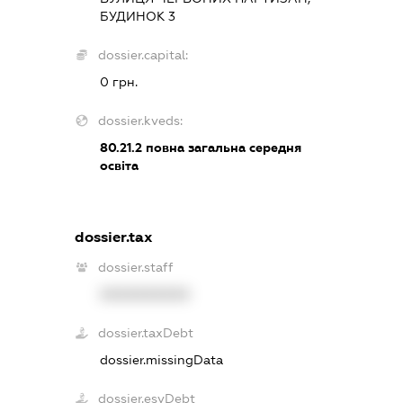
БУДИНОК 3
dossier.capital:
0 грн.
dossier.kveds:
80.21.2
повна загальна середня
освіта
dossier.tax
dossier.staff
XXXXXXXXXX
dossier.taxDebt
dossier.missingData
dossier.esvDebt