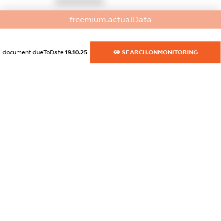
XXXXXXXXXX
freemium.actualData
dossier.commercial_info.email
XXXXXXXXXX
document.dueToDate
19.10.25
SEARCH.ONMONITORING
dossier.commercial_info.website
XXXXXXXXXX
dossier.commercial_info.activity
XXXXXXXXXX
freemium.exampleText_1
freemium.exampleText_2
freemium.anonymousPerSearch2
FREEMIUM.DETAILS
FREEMIUM.REGISTER