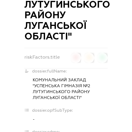
ЛУТУГИНСЬКОГО
РАЙОНУ
ЛУГАНСЬКОЇ
ОБЛАСТІ"
riskFactors.title
0
0
0
dossier.fullName:
КОМУНАЛЬНИЙ ЗАКЛАД
"УСПЕНСЬКА ГІМНАЗІЯ №2
ЛУТУГИНСЬКОГО РАЙОНУ
ЛУГАНСЬКОЇ ОБЛАСТІ"
dossier.opfSubType:
-
dossier.edrpo: