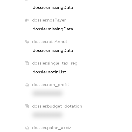
dossier.missingData
dossier.ndsPayer
dossier.missingData
dossier.ndsAnnul
dossier.missingData
dossier.single_tax_reg
dossier.notInList
dossier.non_profit
XXXXXXXXXX
dossier.budget_dotation
XXXXXXXXXX
dossier.palne_akciz