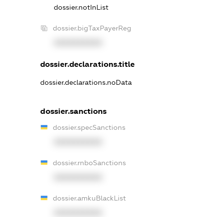
dossier.notInList
dossier.bigTaxPayerReg
XXXXXXXXXX
dossier.declarations.title
dossier.declarations.noData
dossier.sanctions
dossier.specSanctions
XXXXXXXXXX
dossier.rnboSanctions
XXXXXXXXXX
dossier.amkuBlackList
XXXXXXXXXX