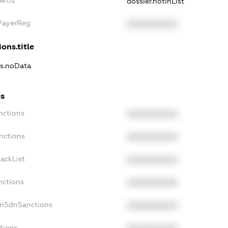
akciz
dossier.notInList
xPayerReg
XXXXXXXXXX
ons.title
ns.noData
ns
nctions
XXXXXXXXXX
nctions
XXXXXXXXXX
ackList
XXXXXXXXXX
nctions
XXXXXXXXXX
onSdnSanctions
XXXXXXXXXX
tions