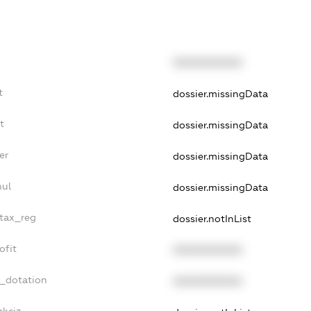
XXXXXXXXXX
t
dossier.missingData
t
dossier.missingData
er
dossier.missingData
nul
dossier.missingData
_tax_reg
dossier.notInList
ofit
XXXXXXXXXX
t_dotation
XXXXXXXXXX