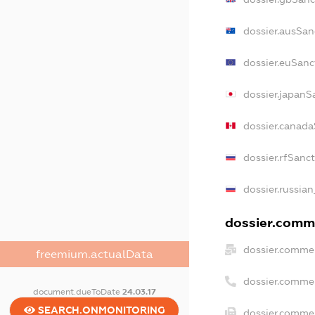
dossier.ausSan
dossier.euSanc
dossier.japanS
dossier.canad
dossier.rfSanc
dossier.russian
dossier.comme
dossier.commer
freemium.actualData
dossier.comme
document.dueToDate
24.03.17
SEARCH.ONMONITORING
dossier.commer