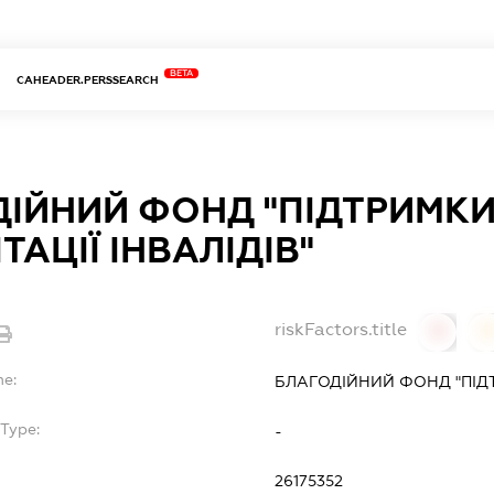
BETA
CAHEADER.PERSSEARCH
ІЙНИЙ ФОНД "ПІДТРИМКИ
ТАЦІЇ ІНВАЛІДІВ"
riskFactors.title
0
0
me:
БЛАГОДІЙНИЙ ФОНД "ПІДТР
Type:
-
26175352