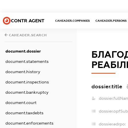
CONTR AGENT
CAHEADER.COMPANIES
CAHEADER.PERSONS
CAHEADER.SEARCH
document.dossier
БЛАГОД
document.statements
РЕАБІЛІ
document.history
document.inspections
dossier.title
document.bankruptcy
dossier.fullNa
document.court
dossier.opfSub
document.taxdebts
document.enforcements
dossier.edrpo: