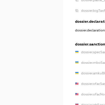
dossier.palne_
dossier.bigTa
dossier.declarati
dossier.declaratio
dossier.sanctio
dossier.specSa
dossier.rnboSa
dossier.amkuBl
dossier.ofacSa
dossier.ofacN
dossier.gbSanc