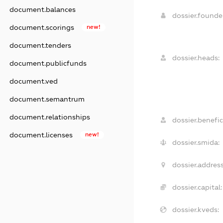
document.balances
dossier.found
document.scorings
new!
document.tenders
dossier.heads:
document.publicfunds
document.ved
document.semantrum
document.relationships
dossier.benefic
document.licenses
new!
dossier.smida:
dossier.address
dossier.capital:
dossier.kveds: