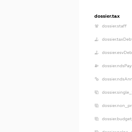
dossier.tax
dossier.staff
dossier.taxDeb
dossier.esvDeb
dossier.ndsPay
dossier.ndsAn
dossier.single
dossier.non_pr
dossier.budge