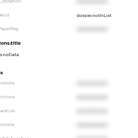
t_dotation
XXXXXXXXXX
akciz
dossier.notInList
xPayerReg
XXXXXXXXXX
ons.title
ns.noData
ns
nctions
XXXXXXXXXX
nctions
XXXXXXXXXX
ackList
XXXXXXXXXX
nctions
XXXXXXXXXX