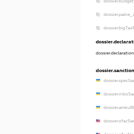
dossier.budge
dossier.palne_
dossier.bigTa
dossier.declarati
dossier.declaratio
dossier.sanctio
dossier.specSa
dossier.rnboSa
dossier.amkuBl
dossier.ofacSa