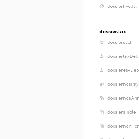
dossier.kveds:
dossier.tax
dossier.staff
dossier.taxDeb
dossier.esvDeb
dossier.ndsPay
dossier.ndsAn
dossier.single
dossier.non_pr