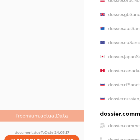
dossier.ofacN
dossier.gbSanc
dossier.ausSan
dossier.euSanc
dossier.japanS
dossier.canad
dossier.rfSanc
dossier.russian
dossier.comme
freemium.actualData
dossier.commer
document.dueToDate
24.03.17
dossier.comme