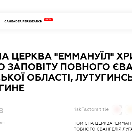
BETA
CAHEADER.PERSSEARCH
А ЦЕРКВА "ЕММАНУЇЛ" Х
 ЗАПОВІТУ ПОВНОГО ЄВА
ЬКОЇ ОБЛАСТІ, ЛУТУГИНС
ГИНЕ
riskFactors.title
0
0
me:
ПОМІСНА ЦЕРКВА "ЕММАН
ПОВНОГО ЄВАНГЕЛІЯ ЛУГ