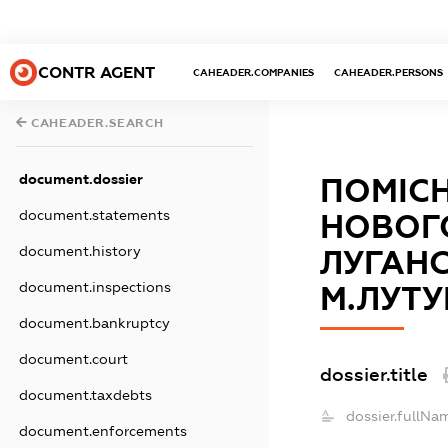
CONTR AGENT
CAHEADER.COMPANIES
CAHEADER.PERSONS
CAHEADER.SEARCH
document.dossier
ПОМІСН
document.statements
НОВОГО
document.history
ЛУГАНС
document.inspections
М.ЛУТУ
document.bankruptcy
document.court
dossier.title
document.taxdebts
dossier.fullNa
document.enforcements