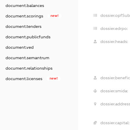
document.balances
dossier.opfSub
document.scorings
new!
document.tenders
dossier.edrpo:
document.publicfunds
dossier.heads:
document.ved
document.semantrum
document.relationships
dossier.benefic
document.licenses
new!
dossier.smida:
dossier.address
dossier.capital: