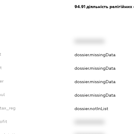
94.91
діяльність релігійних 
XXXXXXXXXX
t
dossier.missingData
t
dossier.missingData
er
dossier.missingData
nul
dossier.missingData
_tax_reg
dossier.notInList
ofit
XXXXXXXXXX