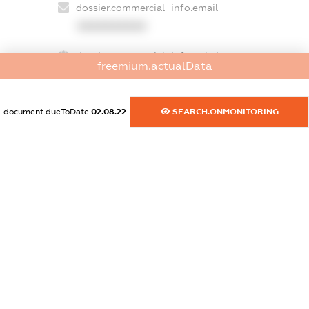
dossier.commercial_info.email
XXXXXXXXXX
dossier.commercial_info.website
freemium.actualData
XXXXXXXXXX
dossier.commercial_info.activity
document.dueToDate
02.08.22
SEARCH.ONMONITORING
XXXXXXXXXX
freemium.exampleText_1
freemium.exampleText_2
freemium.anonymousPerSearch2
FREEMIUM.DETAILS
FREEMIUM.REGISTER