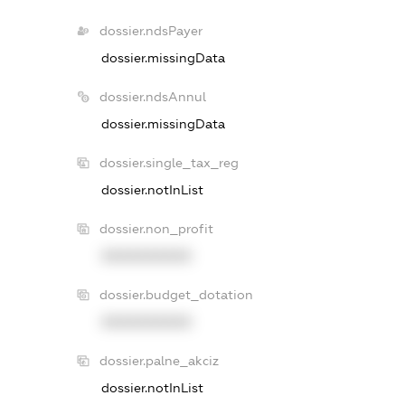
dossier.ndsPayer
dossier.missingData
dossier.ndsAnnul
dossier.missingData
dossier.single_tax_reg
dossier.notInList
dossier.non_profit
XXXXXXXXXX
dossier.budget_dotation
XXXXXXXXXX
dossier.palne_akciz
dossier.notInList