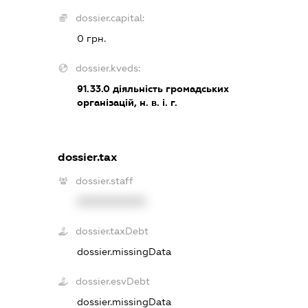
dossier.capital:
0 грн.
dossier.kveds:
91.33.0
діяльність громадських
організацій, н. в. і. г.
dossier.tax
dossier.staff
XXXXXXXXXX
dossier.taxDebt
dossier.missingData
dossier.esvDebt
dossier.missingData