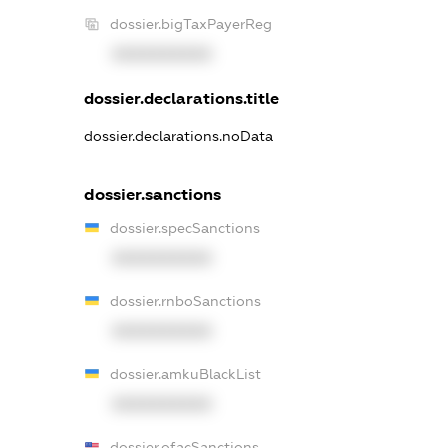
dossier.bigTaxPayerReg
XXXXXXXXXX
dossier.declarations.title
dossier.declarations.noData
dossier.sanctions
dossier.specSanctions
XXXXXXXXXX
dossier.rnboSanctions
XXXXXXXXXX
dossier.amkuBlackList
XXXXXXXXXX
dossier.ofacSanctions