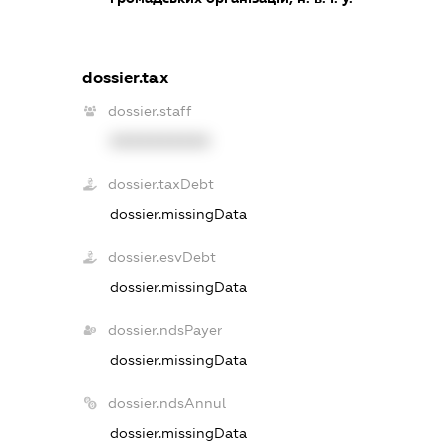
dossier.tax
dossier.staff
XXXXXXXXXX
dossier.taxDebt
dossier.missingData
dossier.esvDebt
dossier.missingData
dossier.ndsPayer
dossier.missingData
dossier.ndsAnnul
dossier.missingData