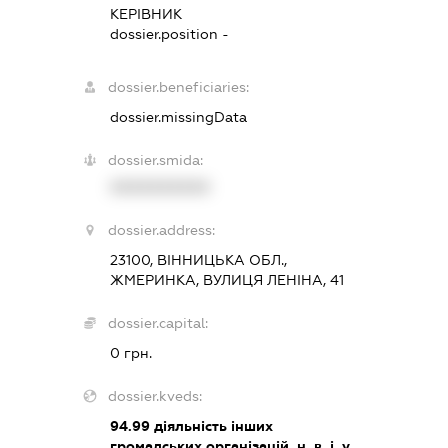
КЕРІВНИК
dossier.position -
dossier.beneficiaries:
dossier.missingData
dossier.smida:
XXXXXXXXXX
dossier.address:
23100, ВІННИЦЬКА ОБЛ.,
ЖМЕРИНКА, ВУЛИЦЯ ЛЕНІНА, 41
dossier.capital:
0 грн.
dossier.kveds:
94.99
діяльність інших
громадських організацій, н. в. і. у.