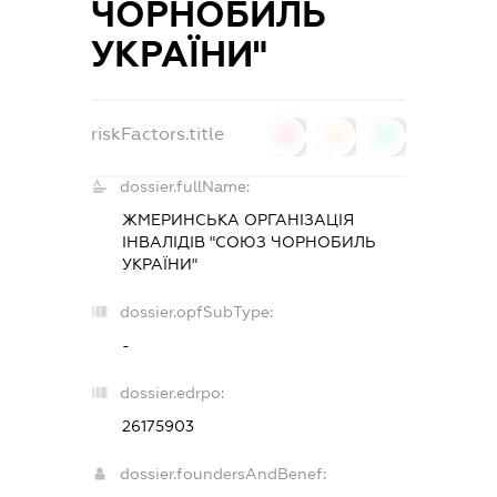
ЧОРНОБИЛЬ
УКРАЇНИ"
riskFactors.title
0
0
0
dossier.fullName:
ЖМЕРИНСЬКА ОРГАНІЗАЦІЯ
ІНВАЛІДІВ "СОЮЗ ЧОРНОБИЛЬ
УКРАЇНИ"
dossier.opfSubType:
-
dossier.edrpo:
26175903
dossier.foundersAndBenef: