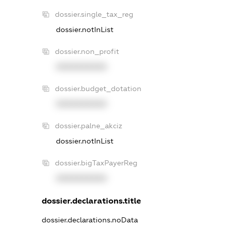
dossier.single_tax_reg
dossier.notInList
dossier.non_profit
XXXXXXXXXX
dossier.budget_dotation
XXXXXXXXXX
dossier.palne_akciz
dossier.notInList
dossier.bigTaxPayerReg
XXXXXXXXXX
dossier.declarations.title
dossier.declarations.noData