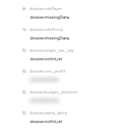
dossier.ndsPayer
dossier.missingData
dossier.ndsAnnul
dossier.missingData
dossier.single_tax_reg
dossier.notInList
dossier.non_profit
XXXXXXXXXX
dossier.budget_dotation
XXXXXXXXXX
dossier.palne_akciz
dossier.notInList