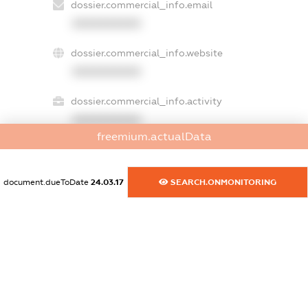
dossier.commercial_info.email
XXXXXXXXXX
dossier.commercial_info.website
XXXXXXXXXX
dossier.commercial_info.activity
XXXXXXXXXX
freemium.actualData
freemium.exampleText_1
document.dueToDate
24.03.17
SEARCH.ONMONITORING
freemium.exampleText_2
freemium.anonymousPerSearch2
FREEMIUM.DETAILS
FREEMIUM.REGISTER