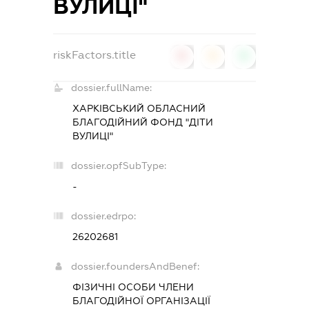
ВУЛИЦІ"
riskFactors.title
0
0
0
dossier.fullName:
ХАРКІВСЬКИЙ ОБЛАСНИЙ
БЛАГОДІЙНИЙ ФОНД "ДІТИ
ВУЛИЦІ"
dossier.opfSubType:
-
dossier.edrpo:
26202681
dossier.foundersAndBenef:
ФІЗИЧНІ ОСОБИ ЧЛЕНИ
БЛАГОДІЙНОЇ ОРГАНІЗАЦІЇ