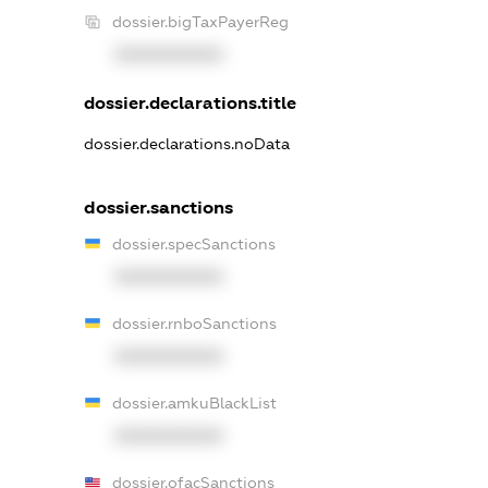
dossier.bigTaxPayerReg
XXXXXXXXXX
dossier.declarations.title
dossier.declarations.noData
dossier.sanctions
dossier.specSanctions
XXXXXXXXXX
dossier.rnboSanctions
XXXXXXXXXX
dossier.amkuBlackList
XXXXXXXXXX
dossier.ofacSanctions