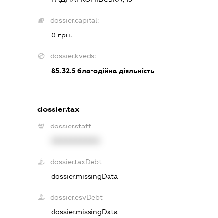
dossier.capital:
0 грн.
dossier.kveds:
85.32.5
благодійна діяльність
dossier.tax
dossier.staff
XXXXXXXXXX
dossier.taxDebt
dossier.missingData
dossier.esvDebt
dossier.missingData