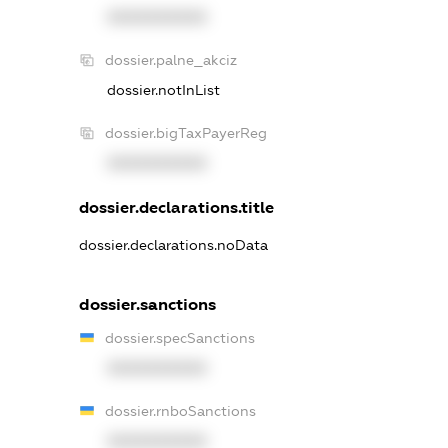
XXXXXXXXXX
dossier.palne_akciz
dossier.notInList
dossier.bigTaxPayerReg
XXXXXXXXXX
dossier.declarations.title
dossier.declarations.noData
dossier.sanctions
dossier.specSanctions
XXXXXXXXXX
dossier.rnboSanctions
XXXXXXXXXX