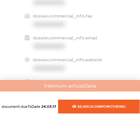
XXXXXXXXXX
dossier.commercial_info.fax
XXXXXXXXXX
dossier.commercial_info.email
XXXXXXXXXX
dossier.commercial_info.website
XXXXXXXXXX
dossier.commercial_info.activity
freemium.actualData
XXXXXXXXXX
document.dueToDate
24.03.17
SEARCH.ONMONITORING
freemium.exampleText_1
freemium.exampleText_2
freemium.anonymousPerSearch2
FREEMIUM.DETAILS