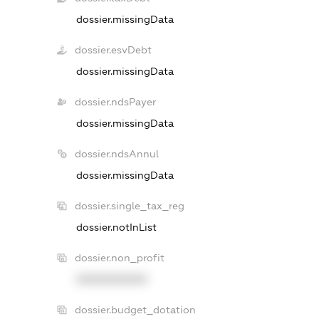
dossier.missingData
dossier.esvDebt
dossier.missingData
dossier.ndsPayer
dossier.missingData
dossier.ndsAnnul
dossier.missingData
dossier.single_tax_reg
dossier.notInList
dossier.non_profit
XXXXXXXXXX
dossier.budget_dotation