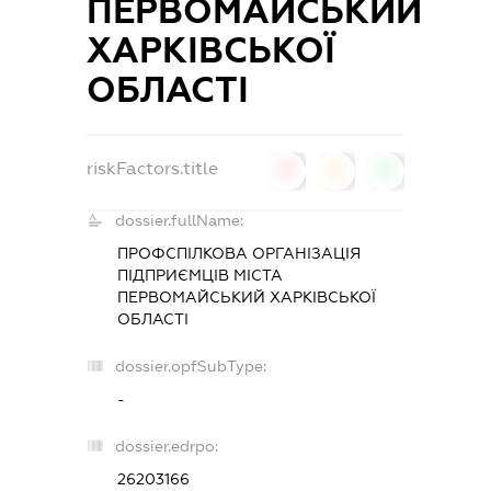
ПЕРВОМАЙСЬКИЙ
ХАРКІВСЬКОЇ
ОБЛАСТІ
riskFactors.title
0
0
0
dossier.fullName:
ПРОФСПІЛКОВА ОРГАНІЗАЦІЯ
ПІДПРИЄМЦІВ МІСТА
ПЕРВОМАЙСЬКИЙ ХАРКІВСЬКОЇ
ОБЛАСТІ
dossier.opfSubType:
-
dossier.edrpo:
26203166