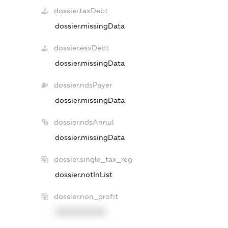
dossier.taxDebt
dossier.missingData
dossier.esvDebt
dossier.missingData
dossier.ndsPayer
dossier.missingData
dossier.ndsAnnul
dossier.missingData
dossier.single_tax_reg
dossier.notInList
dossier.non_profit
XXXXXXXXXX