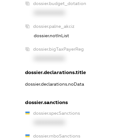
dossier.budget_dotation
XXXXXXXXXX
dossier.palne_akciz
dossier.notInList
dossier.bigTaxPayerReg
XXXXXXXXXX
dossier.declarations.title
dossier.declarations.noData
dossier.sanctions
dossier.specSanctions
XXXXXXXXXX
dossier.rnboSanctions