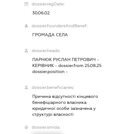
dossier.regDate:
30.06.02
dossier.foundersAndBenef:
ГРОМАДА СЕЛА
dossier.heads:
ПАРНЮК РУСЛАН ПЕТРОВИЧ
-
КЕРІВНИК
- dossier.from 25.08.25
dossier.position -
dossier.beneficiaries:
Причина відсутності кінцевого
бенефіціарного власника
юридичної особи зазначена у
структурі власності
dossier.smida: