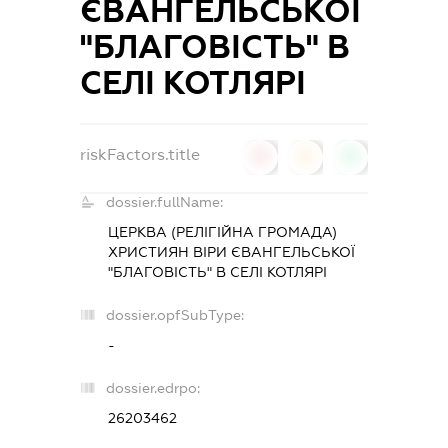
ЄВАНГЕЛЬСЬКОЇ
"БЛАГОВІСТЬ" В
СЕЛІ КОТЛЯРІ
riskFactors.title
0
0
0
dossier.fullName:
ЦЕРКВА (РЕЛІГІЙНА ГРОМАДА)
ХРИСТИЯН ВІРИ ЄВАНГЕЛЬСЬКОЇ
"БЛАГОВІСТЬ" В СЕЛІ КОТЛЯРІ
dossier.opfSubType:
-
dossier.edrpo:
26203462