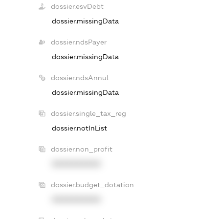
dossier.esvDebt
dossier.missingData
dossier.ndsPayer
dossier.missingData
dossier.ndsAnnul
dossier.missingData
dossier.single_tax_reg
dossier.notInList
dossier.non_profit
XXXXXXXXXX
dossier.budget_dotation
XXXXXXXXXX