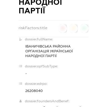
НАРОДНОЇ
ПАРТІЇ
riskFactors.title
0
0
0
dossier.fullName:
ІВАНИЧІВСЬКА РАЙОННА
ОРГАНІЗАЦІЯ УКРАЇНСЬКОЇ
НАРОДНОЇ ПАРТІЇ
dossier.opfSubType:
-
dossier.edrpo:
26208040
dossier.foundersAndBenef: