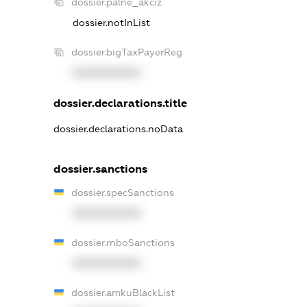
dossier.palne_akciz
dossier.notInList
dossier.bigTaxPayerReg
XXXXXXXXXX
dossier.declarations.title
dossier.declarations.noData
dossier.sanctions
dossier.specSanctions
XXXXXXXXXX
dossier.rnboSanctions
XXXXXXXXXX
dossier.amkuBlackList