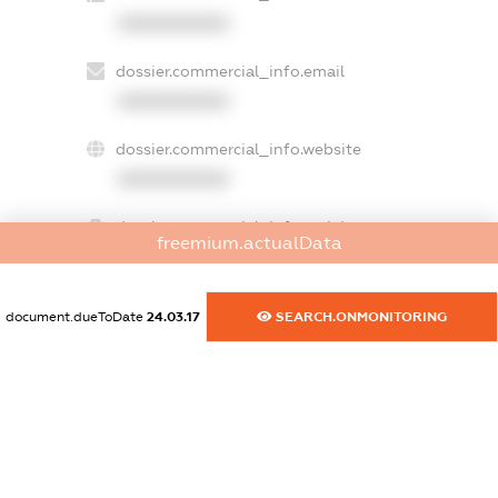
XXXXXXXXXX
dossier.commercial_info.email
XXXXXXXXXX
dossier.commercial_info.website
XXXXXXXXXX
dossier.commercial_info.activity
freemium.actualData
XXXXXXXXXX
document.dueToDate
24.03.17
SEARCH.ONMONITORING
freemium.exampleText_1
freemium.exampleText_2
freemium.anonymousPerSearch2
FREEMIUM.DETAILS
FREEMIUM.REGISTER