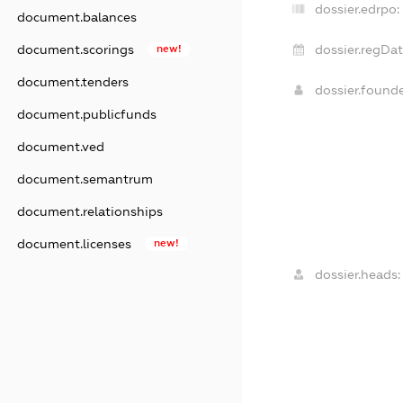
dossier.edrpo:
document.balances
document.scorings
new!
dossier.regDat
document.tenders
dossier.found
document.publicfunds
document.ved
document.semantrum
document.relationships
document.licenses
new!
dossier.heads: