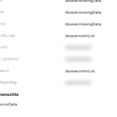
dossier.missingData
yer
dossier.missingData
nul
dossier.missingData
e_tax_reg
dossier.notInList
rofit
XXXXXXXXXX
t_dotation
XXXXXXXXXX
akciz
dossier.notInList
xPayerReg
XXXXXXXXXX
ions.title
ons.noData