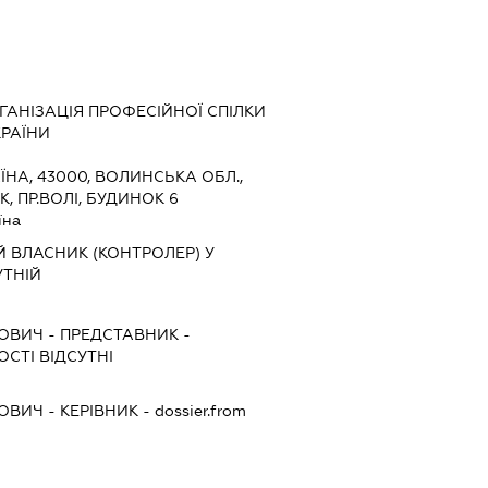
АНІЗАЦІЯ ПРОФЕСІЙНОЇ СПІЛКИ
КРАЇНИ
ЇНА, 43000, ВОЛИНСЬКА ОБЛ.,
, ПР.ВОЛІ, БУДИНОК 6
їна
 ВЛАСНИК (КОНТРОЛЕР) У
ТНІЙ
ЬОВИЧ
-
ПРЕДСТАВНИК
-
СТІ ВІДСУТНІ
ЬОВИЧ
-
КЕРІВНИК
- dossier.from