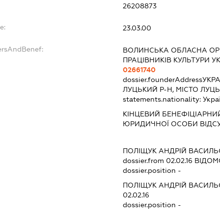
26208873
e:
23.03.00
ersAndBenef:
ВОЛИНСЬКА ОБЛАСНА ОРГ
ПРАЦІВНИКІВ КУЛЬТУРИ У
02661740
dossier.founderAddress
УКРА
ЛУЦЬКИЙ Р-Н, МІСТО ЛУЦЬК
statements.nationality:
Укра
КІНЦЕВИЙ БЕНЕФІЦІАРНИЙ
ЮРИДИЧНОЇ ОСОБИ ВІДСУ
ПОЛІЩУК АНДРІЙ ВАСИЛ
dossier.from 02.02.16
ВІДОМО
dossier.position -
ПОЛІЩУК АНДРІЙ ВАСИЛ
02.02.16
dossier.position -