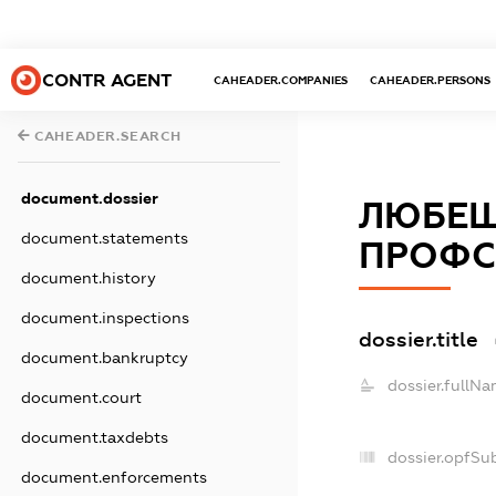
CONTR AGENT
CAHEADER.COMPANIES
CAHEADER.PERSONS
CAHEADER.SEARCH
document.dossier
ЛЮБЕШ
document.statements
ПРОФС
document.history
document.inspections
dossier.title
document.bankruptcy
dossier.fullNa
document.court
document.taxdebts
dossier.opfSu
document.enforcements