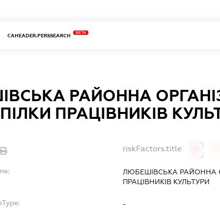
BETA
CAHEADER.PERSSEARCH
ІВСЬКА РАЙОННА ОРГАНІ
ПІЛКИ ПРАЦІВНИКІВ КУЛЬ
riskFactors.title
0
0
me:
ЛЮБЕШІВСЬКА РАЙОННА О
ПРАЦІВНИКІВ КУЛЬТУРИ
bType:
-