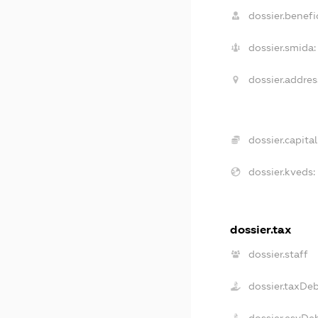
dossier.benefic
dossier.smida:
dossier.addres
dossier.capital
dossier.kveds:
dossier.tax
dossier.staff
dossier.taxDe
dossier.esvDe