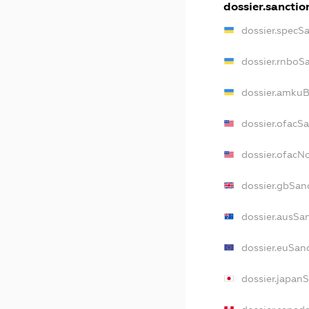
dossier.sanctio
dossier.specS
dossier.rnboS
dossier.amkuB
dossier.ofacS
dossier.ofac
dossier.gbSan
dossier.ausSa
dossier.euSan
dossier.japan