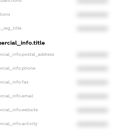
aSanctions
XXXXXXXXXX
tions
XXXXXXXXXX
n_reg_title
XXXXXXXXXX
rcial_info.title
rcial_info.postal_address
XXXXXXXXXX
rcial_info.phone
XXXXXXXXXX
rcial_info.fax
XXXXXXXXXX
rcial_info.email
XXXXXXXXXX
rcial_info.website
XXXXXXXXXX
cial_info.activity
XXXXXXXXXX