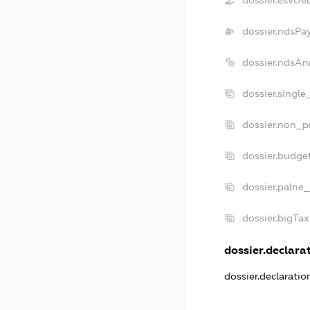
dossier.ndsPa
dossier.ndsAn
dossier.singl
dossier.non_p
dossier.budge
dossier.palne_
dossier.bigTa
dossier.declarat
dossier.declarati