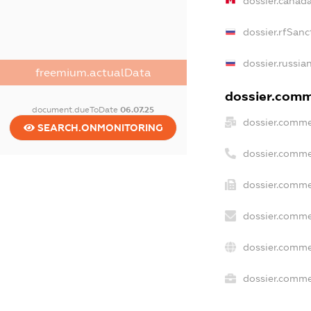
dossier.canad
dossier.rfSanc
dossier.russia
freemium.actualData
dossier.comme
document.dueToDate
06.07.25
dossier.comme
SEARCH.ONMONITORING
dossier.comme
dossier.comme
dossier.comme
dossier.comme
dossier.commer