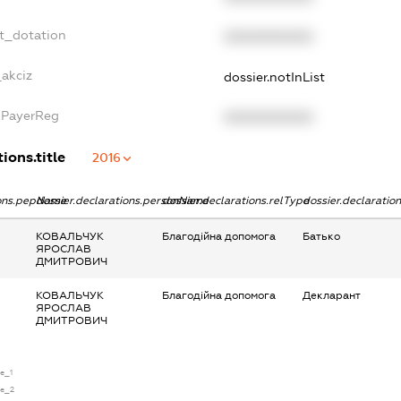
et_dotation
XXXXXXXXXX
_akciz
dossier.notInList
axPayerReg
XXXXXXXXXX
ions.title
2016
ions.pepName
dossier.declarations.personName
dossier.declarations.relType
dossier.declaratio
КОВАЛЬЧУК
Благодійна допомога
Батько
ЯРОСЛАВ
ДМИТРОВИЧ
КОВАЛЬЧУК
Благодійна допомога
Декларант
ЯРОСЛАВ
ДМИТРОВИЧ
se_1
se_2