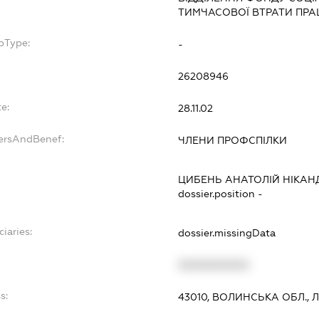
ТИМЧАСОВОЇ ВТРАТИ ПРА
bType:
-
26208946
e:
28.11.02
dersAndBenef:
ЧЛЕНИ ПРОФСПІЛКИ
ЦИБЕНЬ АНАТОЛІЙ НІКА
dossier.position -
ciaries:
dossier.missingData
XXXXXXXXXX
s:
43010, ВОЛИНСЬКА ОБЛ., 