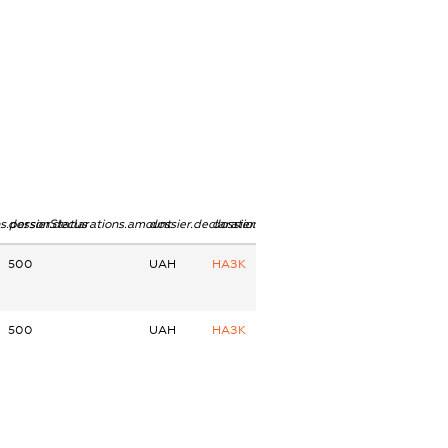
ns.personStatus
dossier.declarations.amount
dossier.declarations.currency
dossier.declarations.source
500
UAH
НАЗК
500
UAH
НАЗК