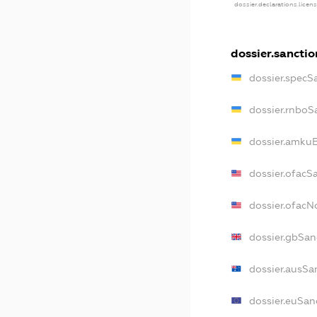
dossier.declarations.licen
dossier.sanctio
dossier.specS
dossier.rnboS
dossier.amkuB
dossier.ofacS
dossier.ofac
dossier.gbSan
dossier.ausSa
dossier.euSan