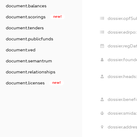
document.balances
document.scorings
new!
dossier.opfSu
document.tenders
dossier.edrpo:
document.publicfunds
dossier.regDat
document.ved
dossier.foun
document.semantrum
document.relationships
dossier.heads:
document.licenses
new!
dossier.benefi
dossier.smida:
dossier.addres