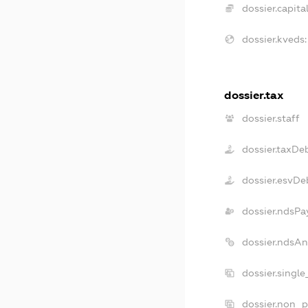
dossier.capital
dossier.kveds:
dossier.tax
dossier.staff
dossier.taxDe
dossier.esvDe
dossier.ndsPa
dossier.ndsA
dossier.singl
dossier.non_p