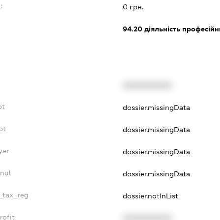
:
0 грн.
94.20
діяльність професійн
XXXXXXXXXX
bt
dossier.missingData
bt
dossier.missingData
yer
dossier.missingData
nnul
dossier.missingData
e_tax_reg
dossier.notInList
rofit
XXXXXXXXXX