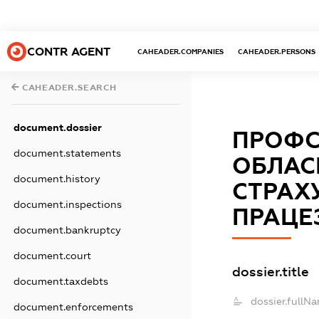
CONTR AGENT
CAHEADER.COMPANIES
CAHEADER.PERSONS
CAHEADER.SEARCH
document.dossier
ПРОФС
document.statements
ОБЛАС
document.history
СТРАХ
document.inspections
ПРАЦЕ
document.bankruptcy
document.court
dossier.title
document.taxdebts
dossier.fullN
document.enforcements