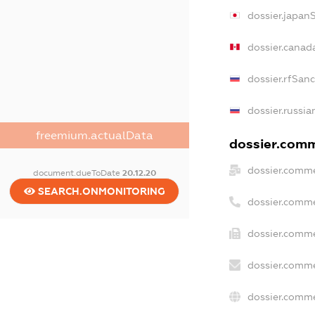
dossier.japan
dossier.canad
dossier.rfSan
dossier.russia
freemium.actualData
dossier.comme
dossier.comme
document.dueToDate
20.12.20
SEARCH.ONMONITORING
dossier.comme
dossier.comme
dossier.comme
dossier.comme