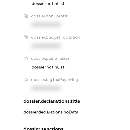
dossier.notInList
dossier.non_profit
XXXXXXXXXX
dossier.budget_dotation
XXXXXXXXXX
dossier.palne_akciz
dossier.notInList
dossier.bigTaxPayerReg
XXXXXXXXXX
dossier.declarations.title
dossier.declarations.noData
dossier.sanctions