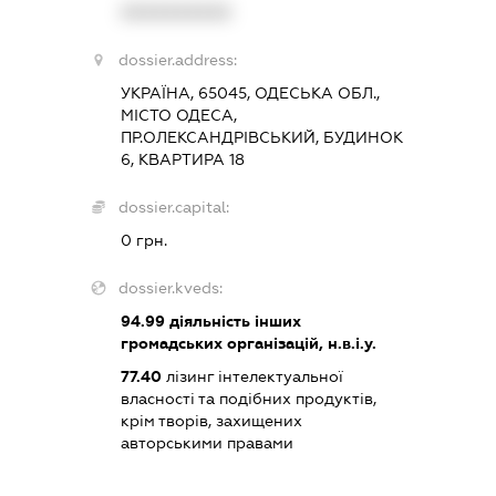
XXXXXXXXXX
dossier.address:
УКРАЇНА, 65045, ОДЕСЬКА ОБЛ.,
МІСТО ОДЕСА,
ПР.ОЛЕКСАНДРІВСЬКИЙ, БУДИНОК
6, КВАРТИРА 18
dossier.capital:
0 грн.
dossier.kveds:
94.99
діяльність інших
громадських організацій, н.в.і.у.
77.40
лізинг інтелектуальної
власності та подібних продуктів,
крім творів, захищених
авторськими правами