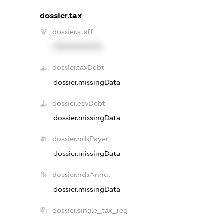
dossier.tax
dossier.staff
XXXXXXXXXX
dossier.taxDebt
dossier.missingData
dossier.esvDebt
dossier.missingData
dossier.ndsPayer
dossier.missingData
dossier.ndsAnnul
dossier.missingData
dossier.single_tax_reg