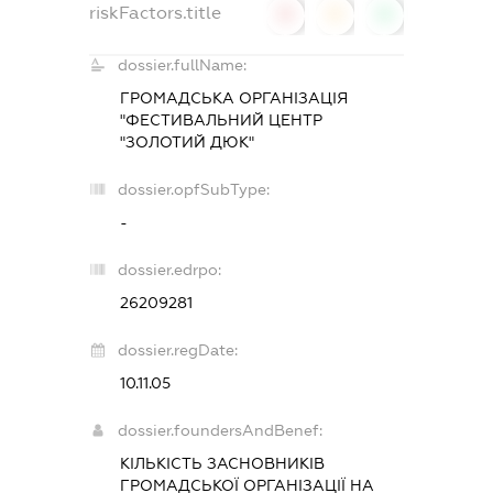
riskFactors.title
0
0
0
dossier.fullName:
ГРОМАДСЬКА ОРГАНІЗАЦІЯ
"ФЕСТИВАЛЬНИЙ ЦЕНТР
"ЗОЛОТИЙ ДЮК"
dossier.opfSubType:
-
dossier.edrpo:
26209281
dossier.regDate:
10.11.05
dossier.foundersAndBenef:
КІЛЬКІСТЬ ЗАСНОВНИКІВ
ГРОМАДСЬКОЇ ОРГАНІЗАЦІЇ НА