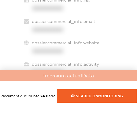
dossier.commercial_info.fax
XXXXXXXXXX
dossier.commercial_info.email
XXXXXXXXXX
dossier.commercial_info.website
XXXXXXXXXX
dossier.commercial_info.activity
XXXXXXXXXX
freemium.actualData
document.dueToDate
24.03.17
SEARCH.ONMONITORING
freemium.exampleText_1
freemium.exampleText_2
freemium.anonymousPerSearch2
FREEMIUM.DETAILS
FREEMIUM.REGISTER