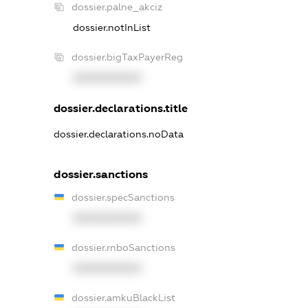
dossier.palne_akciz
dossier.notInList
dossier.bigTaxPayerReg
XXXXXXXXXX
dossier.declarations.title
dossier.declarations.noData
dossier.sanctions
dossier.specSanctions
XXXXXXXXXX
dossier.rnboSanctions
XXXXXXXXXX
dossier.amkuBlackList