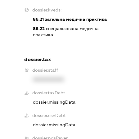
dossier.kveds:
86.21
загальна медична практика
86.22
спеціалізована медична
практика
dossier.tax
dossier.staff
XXXXXXXXXX
dossier.taxDebt
dossier.missingData
dossier.esvDebt
dossier.missingData
dossier.ndsPayer