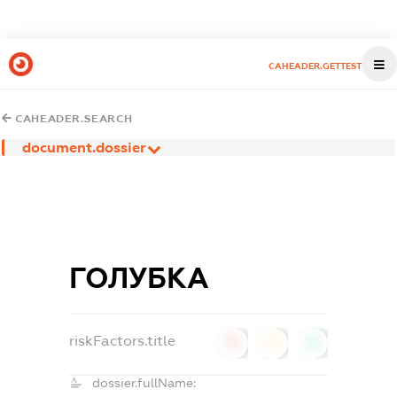
CAHEADER.GETTEST
CAHEADER.SEARCH
document.dossier
ГОЛУБКА
riskFactors.title
0
0
0
dossier.fullName: