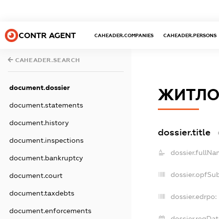
CONTR AGENT
CAHEADER.COMPANIES
CAHEADER.PERSONS
CAHEADER.SEARCH
document.dossier
ЖИТЛО
document.statements
document.history
dossier.title
document.inspections
dossier.fullNa
document.bankruptcy
dossier.opfSu
document.court
document.taxdebts
dossier.edrpo:
document.enforcements
dossier.regDat