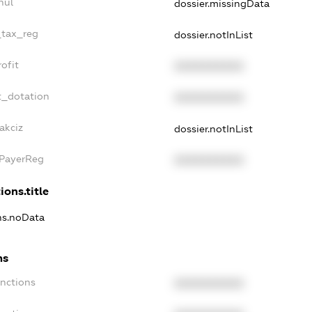
nul
dossier.missingData
_tax_reg
dossier.notInList
ofit
XXXXXXXXXX
t_dotation
XXXXXXXXXX
akciz
dossier.notInList
xPayerReg
XXXXXXXXXX
ions.title
ons.noData
ns
anctions
XXXXXXXXXX