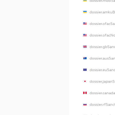
dossier.rnboS
dossier.amkuB
dossier.ofacS
dossier.ofac
dossier.gbSan
dossier.ausSa
dossier.euSan
dossier.japan
dossier.canad
dossier.rfSanc