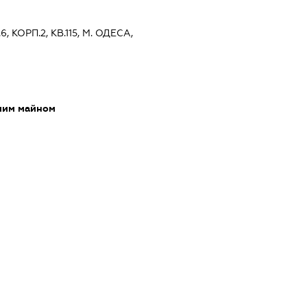
, КОРП.2, КВ.115, М. ОДЕСА,
мим майном