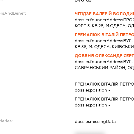
04.01.05
ersAndBenef:
ЧІТІДЗЕ ВАЛЕРІЙ ВОЛОД
dossier.founderAddress
ПРОС
КОРП.3, КВ.28, М.ОДЕСА,
ГРЕМАЛЮК ВІТАЛІЙ ПЕТР
dossier.founderAddress
ВУЛ. 
КВ.36, М. ОДЕСА, КИЇВСЬ
ДОВБНЯ ОЛЕКСАНДР СЕР
dossier.founderAddress
ВУЛ.
САВРАНСЬКИЙ РАЙОН, О
ГРЕМАЛЮК ВІТАЛІЙ ПЕТР
dossier.position -
ГРЕМАЛЮК ВІТАЛІЙ ПЕТР
dossier.position -
iaries:
dossier.missingData