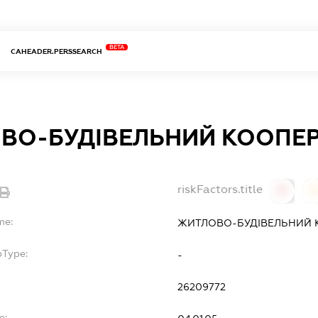
BETA
CAHEADER.PERSSEARCH
ВО-БУДІВЕЛЬНИЙ КООПЕР
riskFactors.title
0
0
me:
ЖИТЛОВО-БУДІВЕЛЬНИЙ К
bType:
-
26209772
e: