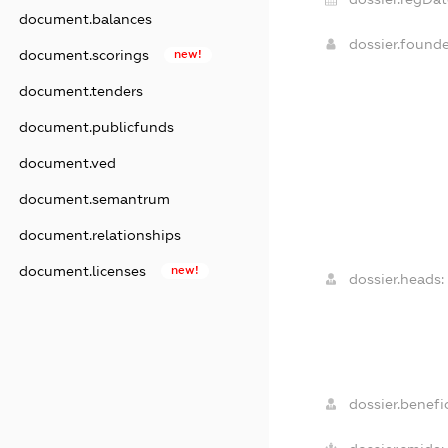
document.balances
dossier.found
document.scorings
new!
document.tenders
document.publicfunds
document.ved
document.semantrum
document.relationships
document.licenses
new!
dossier.heads:
dossier.benefic