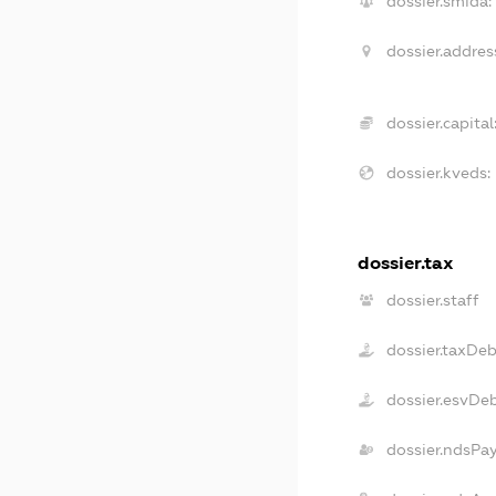
dossier.smida:
dossier.addres
dossier.capital
dossier.kveds:
dossier.tax
dossier.staff
dossier.taxDe
dossier.esvDe
dossier.ndsPa