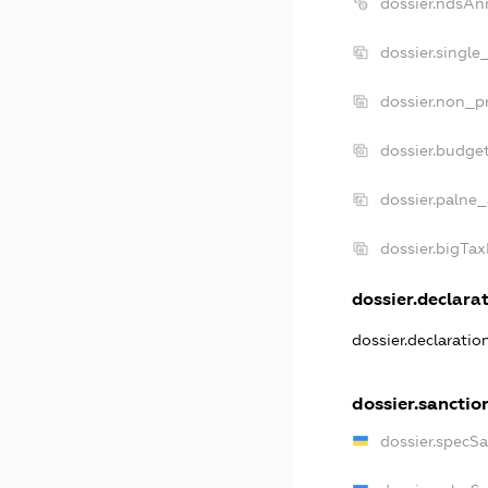
dossier.ndsAn
dossier.single
dossier.non_pr
dossier.budge
dossier.palne_
dossier.bigTa
dossier.declarat
dossier.declarati
dossier.sanctio
dossier.specS