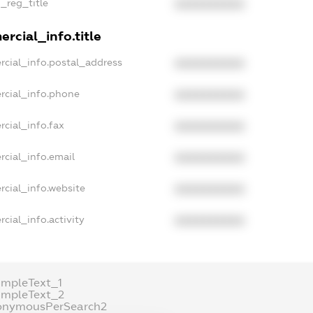
n_reg_title
XXXXXXXXXX
rcial_info.title
rcial_info.postal_address
XXXXXXXXXX
rcial_info.phone
XXXXXXXXXX
rcial_info.fax
XXXXXXXXXX
rcial_info.email
XXXXXXXXXX
rcial_info.website
XXXXXXXXXX
cial_info.activity
XXXXXXXXXX
ampleText_1
ampleText_2
onymousPerSearch2