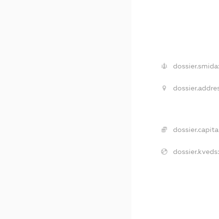
dossier.smida
dossier.addres
dossier.capital
dossier.kveds: