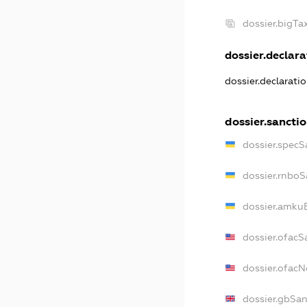
dossier.bigT
dossier.declarat
dossier.declarati
dossier.sancti
dossier.specS
dossier.rnboS
dossier.amkuB
dossier.ofacS
dossier.ofac
dossier.gbSan