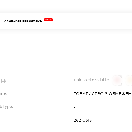
BETA
CAHEADER.PERSSEARCH
riskFactors.title
0
ame:
ТОВАРИСТВО З ОБМЕЖЕНО
ubType:
-
26210315