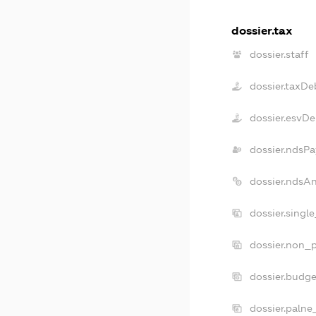
dossier.tax
dossier.staff
dossier.taxDe
dossier.esvDe
dossier.ndsPa
dossier.ndsA
dossier.singl
dossier.non_p
dossier.budg
dossier.palne