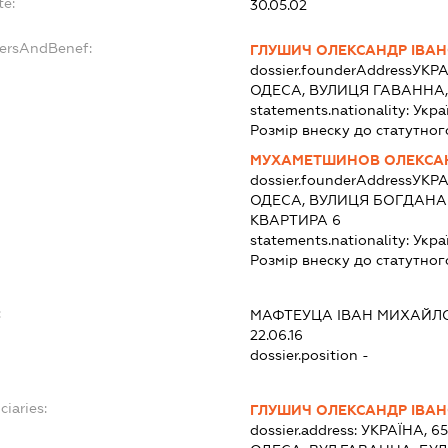
te:
30.05.02
dersAndBenef:
ГЛУШИЧ ОЛЕКСАНДР ІВА
dossier.founderAddress
УКРА
ОДЕСА, ВУЛИЦЯ ГАВАННА,
statements.nationality:
Укра
Розмір внеску до статутног
МУХАМЕТШИНОВ ОЛЕКСА
dossier.founderAddress
УКРА
ОДЕСА, ВУЛИЦЯ БОГДАНА
КВАРТИРА 6
statements.nationality:
Укра
Розмір внеску до статутног
:
МАФТЕУЦА ІВАН МИХАЙЛ
22.06.16
dossier.position -
ciaries:
ГЛУШИЧ ОЛЕКСАНДР ІВА
dossier.address:
УКРАЇНА, 6