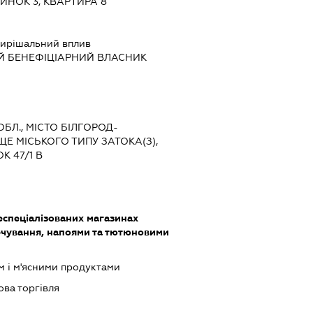
ИНОК 3, КВАРТИРА 8
ирішальний вплив
Й БЕНЕФІЦІАРНИЙ ВЛАСНИК
ОБЛ., МІСТО БІЛГОРОД-
ЩЕ МІСЬКОГО ТИПУ ЗАТОКА(З),
К 47/1 В
еспеціалізованих магазинах
чування, напоями та тютюновими
м і м'ясними продуктами
ова торгівля