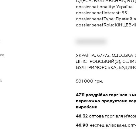
ОДЕСА, ВУЛ.ГАВАННА, БУД
dossier.nationality:
Україна
dossier.benefInterest:
95
dossier.benefType:
Прямий в
dossier.benefRole:
КІНЦЕВИ
:
XXXXXXXXXX
s:
УКРАЇНА, 67772, ОДЕСЬКА 
ДНІСТРОВСЬКИЙ(З), СЕЛИ
ВУЛ.ПРИМОРСЬКА, БУДИНО
:
501 000 грн.
47.11
роздрібна торгівля в н
переважно продуктами хар
виробами
46.32
оптова торгівля м'ясо
46.90
неспеціалізована опт