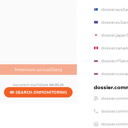
dossier.ausSa
dossier.euSan
dossier.japan
dossier.cana
dossier.rfSan
freemium.actualData
dossier.russia
document.dueToDate
04.05.25
dossier.comm
SEARCH.ONMONITORING
dossier.comme
dossier.comm
dossier.comme