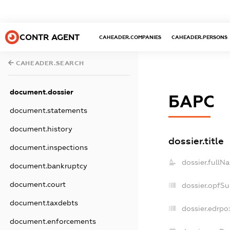
CONTR AGENT
CAHEADER.COMPANIES
CAHEADER.PERSONS
CAHEADER.SEARCH
document.dossier
БАРС
document.statements
document.history
dossier.title
document.inspections
dossier.fullN
document.bankruptcy
document.court
dossier.opfS
document.taxdebts
dossier.edrpo:
document.enforcements