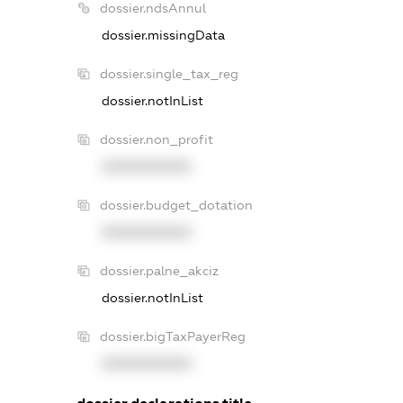
dossier.ndsAnnul
dossier.missingData
dossier.single_tax_reg
dossier.notInList
dossier.non_profit
XXXXXXXXXX
dossier.budget_dotation
XXXXXXXXXX
dossier.palne_akciz
dossier.notInList
dossier.bigTaxPayerReg
XXXXXXXXXX