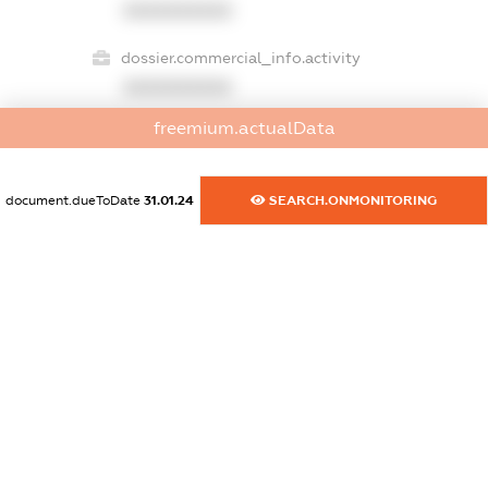
XXXXXXXXXX
dossier.commercial_info.activity
XXXXXXXXXX
freemium.actualData
freemium.exampleText_1
document.dueToDate
31.01.24
SEARCH.ONMONITORING
freemium.exampleText_2
freemium.anonymousPerSearch2
FREEMIUM.DETAILS
FREEMIUM.REGISTER