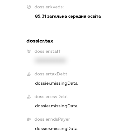
dossier.kveds:
85.31
загальна середня освіта
dossier.tax
dossier.staff
XXXXXXXXXX
dossier.taxDebt
dossier.missingData
dossier.esvDebt
dossier.missingData
dossier.ndsPayer
dossier.missingData