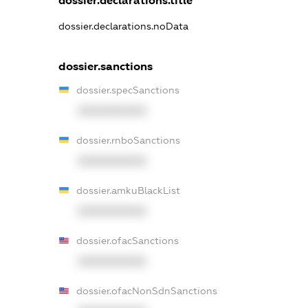
dossier.declarations.title
dossier.declarations.noData
dossier.sanctions
dossier.specSanctions
XXXXXXXXXX
dossier.rnboSanctions
XXXXXXXXXX
dossier.amkuBlackList
XXXXXXXXXX
dossier.ofacSanctions
XXXXXXXXXX
dossier.ofacNonSdnSanctions