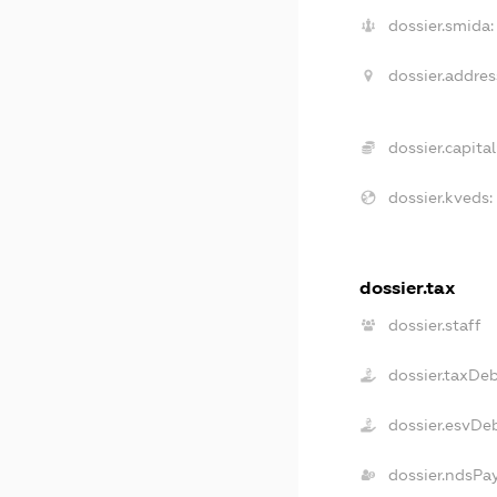
dossier.smida:
dossier.addres
dossier.capital
dossier.kveds:
dossier.tax
dossier.staff
dossier.taxDe
dossier.esvDe
dossier.ndsPa