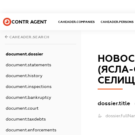
CONTR AGENT
CAHEADER.COMPANIES
CAHEADER.PERSONS
CAHEADER.SEARCH
document.dossier
НОВОС
document.statements
(ЯСЛА-
document.history
СЕЛИЩ
document.inspections
document.bankruptcy
dossier.title
document.court
dossier.fullNa
document.taxdebts
document.enforcements