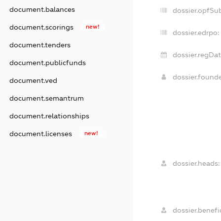
document.balances
dossier.opfSu
document.scorings
new!
dossier.edrpo:
document.tenders
dossier.regDat
document.publicfunds
dossier.found
document.ved
document.semantrum
document.relationships
document.licenses
new!
dossier.heads:
dossier.benefic