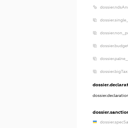
dossier.ndsAn
dossier.single
dossier.non_pr
dossier.budge
dossier.palne_
dossier.bigTa
dossier.declarat
dossier.declarati
dossier.sanctio
dossier.specS