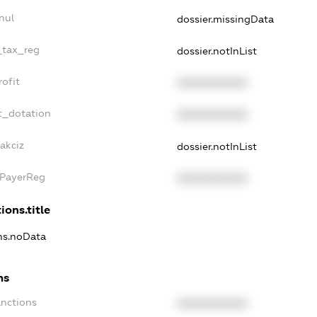
nul
dossier.missingData
_tax_reg
dossier.notInList
ofit
XXXXXXXXXX
t_dotation
XXXXXXXXXX
akciz
dossier.notInList
xPayerReg
XXXXXXXXXX
ions.title
ons.noData
ns
anctions
XXXXXXXXXX