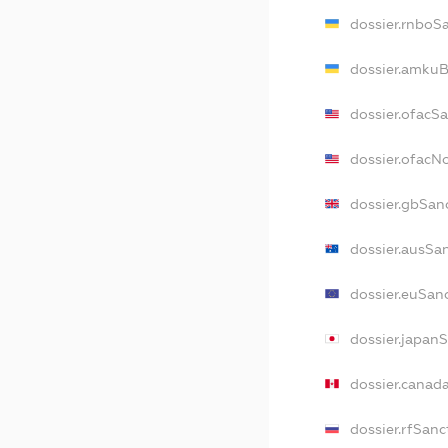
dossier.rnboS
dossier.amkuB
dossier.ofacS
dossier.ofac
dossier.gbSan
dossier.ausSa
dossier.euSan
dossier.japan
dossier.canad
dossier.rfSanc