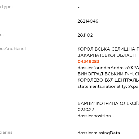
bType:
-
26214046
e:
28.11.02
ersAndBenef:
КОРОЛІВСЬКА СЕЛИЩНА Р
ЗАКАРПАТСЬКОЇ ОБЛАСТІ
04349283
dossier.founderAddress
УКРА
ВИНОГРАДІВСЬКИЙ Р-Н, 
КОРОЛЕВО, ВУЛ.ЦЕНТРАЛЬ
statements.nationality:
Укра
БАРНИЧКО ІРИНА ОЛЕКСІЇ
02.10.22
dossier.position -
iaries:
dossier.missingData