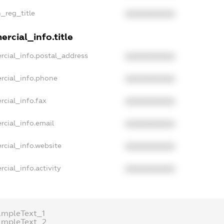
n_reg_title
XXXXXXXXXX
rcial_info.title
rcial_info.postal_address
XXXXXXXXXX
rcial_info.phone
XXXXXXXXXX
rcial_info.fax
XXXXXXXXXX
rcial_info.email
XXXXXXXXXX
rcial_info.website
XXXXXXXXXX
cial_info.activity
XXXXXXXXXX
ampleText_1
ampleText_2