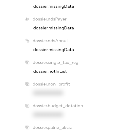
dossier.missingData
dossier.ndsPayer
dossier.missingData
dossier.ndsAnnul
dossier.missingData
dossier.single_tax_reg
dossier.notInList
dossier.non_profit
XXXXXXXXXX
dossier.budget_dotation
XXXXXXXXXX
dossier.palne_akciz