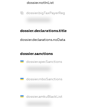
dossier.notInList
dossier.bigTaxPayerReg
XXXXXXXXXX
dossier.declarations.title
dossier.declarations.noData
dossier.sanctions
dossier.specSanctions
XXXXXXXXXX
dossier.rnboSanctions
XXXXXXXXXX
dossier.amkuBlackList
XXXXXXXXXX