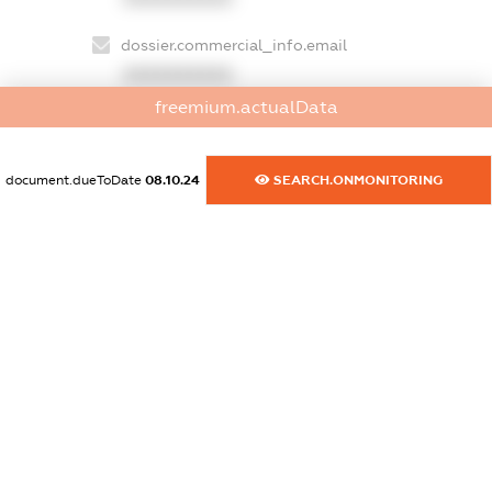
dossier.commercial_info.email
XXXXXXXXXX
freemium.actualData
dossier.commercial_info.website
XXXXXXXXXX
document.dueToDate
08.10.24
SEARCH.ONMONITORING
dossier.commercial_info.activity
XXXXXXXXXX
freemium.exampleText_1
freemium.exampleText_2
freemium.anonymousPerSearch2
FREEMIUM.DETAILS
FREEMIUM.REGISTER