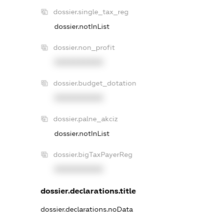
dossier.single_tax_reg
dossier.notInList
dossier.non_profit
XXXXXXXXXX
dossier.budget_dotation
XXXXXXXXXX
dossier.palne_akciz
dossier.notInList
dossier.bigTaxPayerReg
XXXXXXXXXX
dossier.declarations.title
dossier.declarations.noData