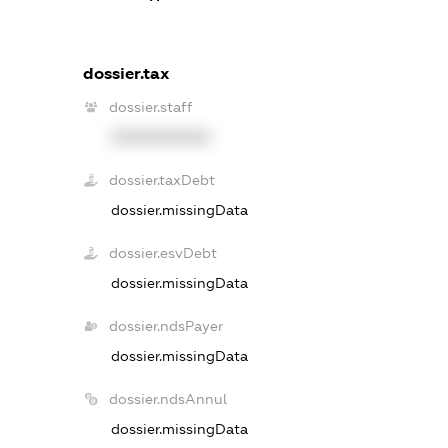
dossier.tax
dossier.staff
XXXXXXXXXX
dossier.taxDebt
dossier.missingData
dossier.esvDebt
dossier.missingData
dossier.ndsPayer
dossier.missingData
dossier.ndsAnnul
dossier.missingData