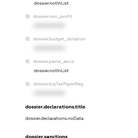
dossier.notInList
dossier.non_profit
XXXXXXXXXX
dossier.budget_dotation
XXXXXXXXXX
dossier.palne_akciz
dossier.notInList
dossier.bigTaxPayerReg
XXXXXXXXXX
dossier.declarations.title
dossier.declarations.noData
dossier.sanctions