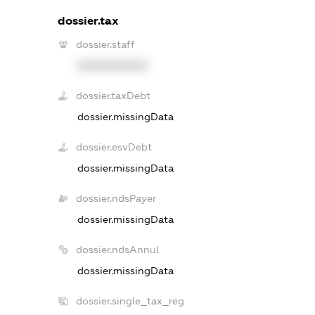
dossier.tax
dossier.staff
XXXXXXXXXX
dossier.taxDebt
dossier.missingData
dossier.esvDebt
dossier.missingData
dossier.ndsPayer
dossier.missingData
dossier.ndsAnnul
dossier.missingData
dossier.single_tax_reg