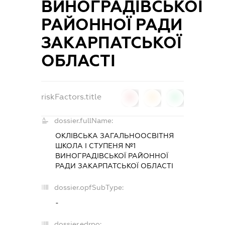
ВИНОГРАДІВСЬКОЇ
РАЙОННОЇ РАДИ
ЗАКАРПАТСЬКОЇ
ОБЛАСТІ
riskFactors.title
0
0
0
dossier.fullName:
ОКЛІВСЬКА ЗАГАЛЬНООСВІТНЯ
ШКОЛА І СТУПЕНЯ №1
ВИНОГРАДІВСЬКОЇ РАЙОННОЇ
РАДИ ЗАКАРПАТСЬКОЇ ОБЛАСТІ
dossier.opfSubType:
-
dossier.edrpo: